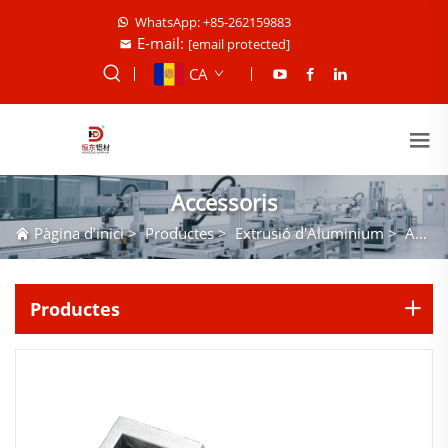
WhatsApp: +85-262159883
E-mail:
[email protected]
CA
Accessoris
Pàgina d’inici
>
Productes
>
Extrusió d'Aluminium
>
Accessoris
Productes