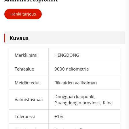
Hanki tarjous
Kuvaus
Merkkinimi
HENGDONG
Tehtaalue
9000 neliömetriä
Meidän edut
Rikkaiden valikoiman
Dongguan kaupunki,
Valmistusmaa
Guangdongin provinssi, Kiina
Toleranssi
±1%