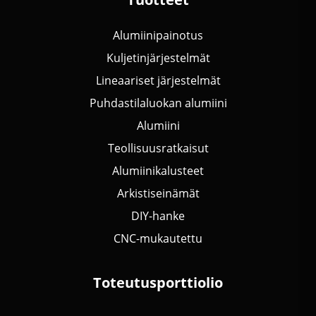
Alumiinipainotus
Kuljetinjärjestelmät
Lineaariset järjestelmät
Puhdastilaluokan alumiini
Alumiini
Teollisuusratkaisut
Alumiinikalusteet
Arkistiseinämät
DIY-hanke
CNC-mukautettu
Toteutusporttiolio