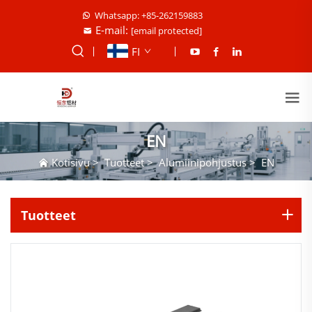
Whatsapp: +85-262159883
E-mail:
[email protected]
FI
EN
Kotisivu
>
Tuotteet
>
Alumiinipohjustus
>
EN
Tuotteet