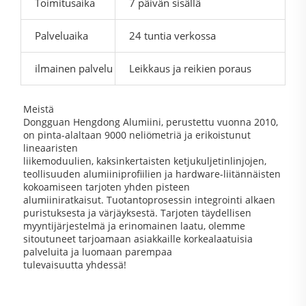
Toimitusaika
7 päivän sisällä
Palveluaika
24 tuntia verkossa
ilmainen palvelu
Leikkaus ja reikien poraus
Meistä
Dongguan Hengdong Alumiini, perustettu vuonna 2010,
on pinta-alaltaan 9000 neliömetriä ja erikoistunut
lineaaristen
liikemoduulien, kaksinkertaisten ketjukuljetinlinjojen,
teollisuuden alumiiniprofiilien ja hardware-liitännäisten
kokoamiseen tarjoten yhden pisteen
alumiiniratkaisut. Tuotantoprosessin integrointi alkaen
puristuksesta ja värjäyksestä. Tarjoten täydellisen
myyntijärjestelmä ja erinomainen laatu, olemme
sitoutuneet tarjoamaan asiakkaille korkealaatuisia
palveluita ja luomaan parempaa
tulevaisuutta yhdessä!