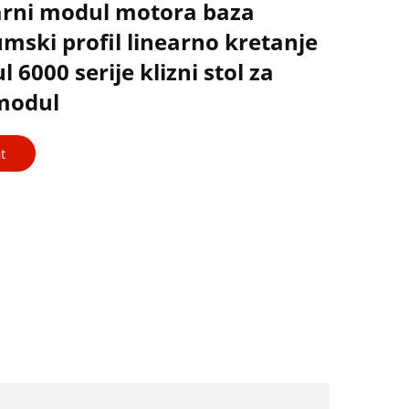
arni modul motora baza
mski profil linearno kretanje
 6000 serije klizni stol za
 modul
t