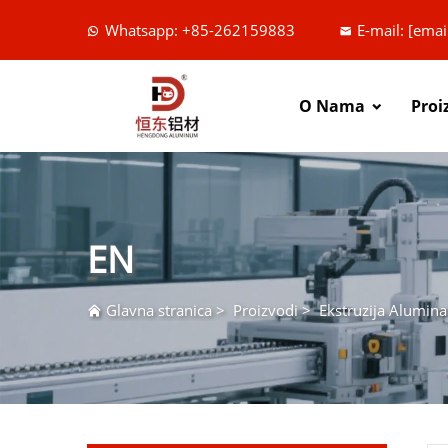
Whatsapp: +85-262159883
E-mail:
[emai
O Nama
Proi
EN
Glavna stranica
>
Proizvodi
>
Ekstruzija Alumina