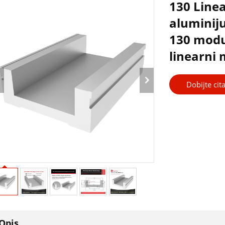
130 Line
aluminiju
130 modul
linearni
Dobijte cita
Opis