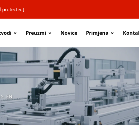
l protected]
zvodi
Preuzmi
Novice
Primjena
Konta
>
EN