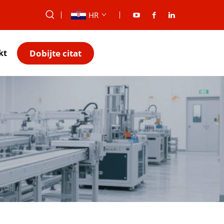
HR
Dobijte citat
kt