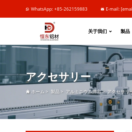
WhatsApp: +85-262159883
E-mail:
[emai
关于我们
製品
アクセサリー
ホーム
>
製品
>
アルミニウム押出
>
アクセサリ