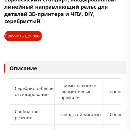
линейный направляющий рельс для
деталей 3D-принтера и ЧПУ, DIY,
серебристый
Получить ценовое
предложение
Описание
Промышленные
Серебристо-белое
алюминиевые
промышл
оксидирование
профили
Свободное
заводской магазин
Сборочны
резение