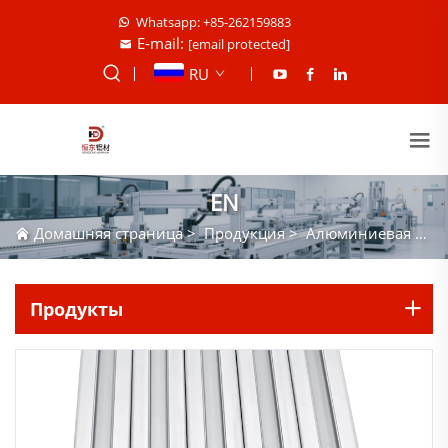
Whatsapp: +85-262159883
E-mail:
[email protected]
RU
EN
Домашняя страница
>
Продукция
>
Алюминиевая Экструзия
Продукты