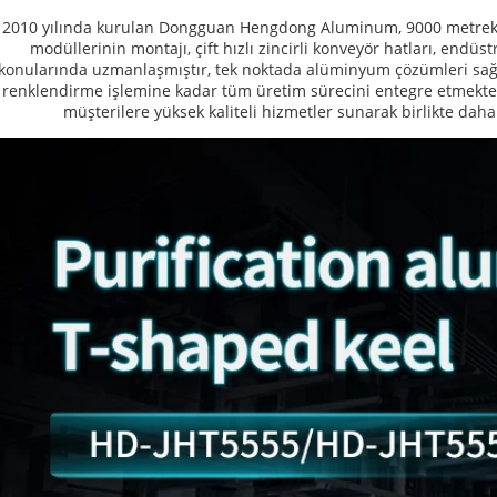
2010 yılında kurulan Dongguan Hengdong Aluminum, 9000 metrekare
modüllerinin montajı, çift hızlı zincirli konveyör hatları, endüs
konularında uzmanlaşmıştır, tek noktada alüminyum çözümleri sağ
renklendirme işlemine kadar tüm üretim sürecini entegre etmektedi
müşterilere yüksek kaliteli hizmetler sunarak birlikte daha