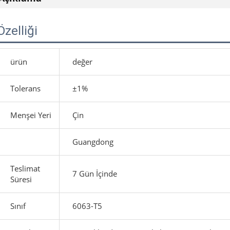
Özelliği
ürün
değer
Tolerans
±1%
Menşei Yeri
Çin
Guangdong
Teslimat
7 Gün İçinde
Süresi
Sınıf
6063-T5