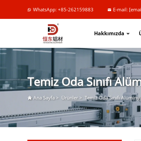
WhatsApp: +85-262159883
E-mail:
[emai
Hakkımızda
Temiz Oda Sınıfı Alü
Ana Sayfa
>
Ürünler
>
Temiz Oda Sınıfı Alümin