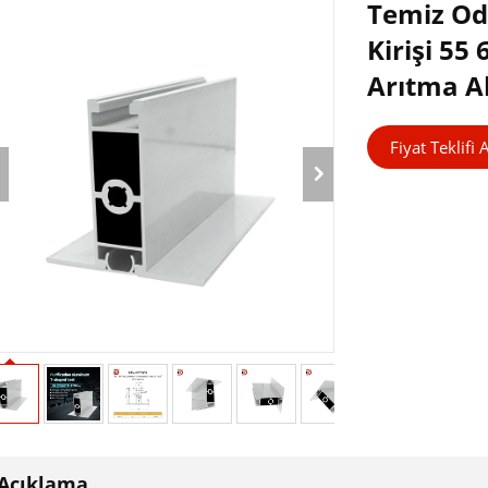
Temiz Od
Kirişi 55
Arıtma A
Fiyat Teklifi 
Açıklama