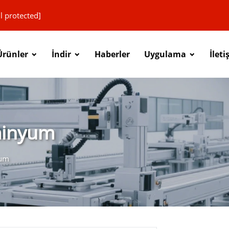
l protected]
Ürünler
İndir
Haberler
Uygulama
İleti
minyum
yum