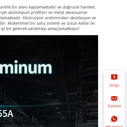
lik bir alanı kaplamaktadır ve doğrusal hareket 
triyel alüminyum profilleri ve metal aksesuarlar 
lamaktadır. Ekstrüzyon üretiminden oksidasyon ve 
r. Mükemmel bir satış sistemi ve üstün kalite ile 
 iyi bir gelecek yaratmayı amaçlamaktayız! 
Sorgu
E-posta
WhatsApp