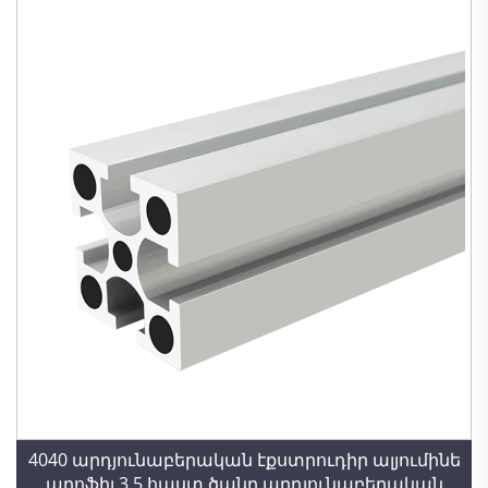
4040 արդյունաբերական էքստրուդիր ալյումինե
պրոֆիլ 3.5 հաստ ծանր արդյունաբերական