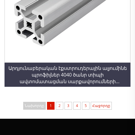
Արդյունաբերական էքստրուդերային ալյումինե
պրոֆիլներ 4040 ծանր տիպի
ավտոմատացման սարքավորումների
շրջանակ 4040 ալյումինե համաձուլվածքի
պրոֆիլներ
Նախորդը
1
2
3
4
5
Հաջորդը