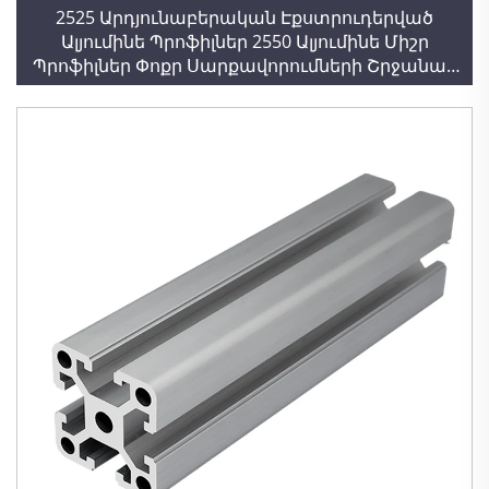
2525 Արդյունաբերական Էքստրուդերված
Ալյումինե Պրոֆիլներ 2550 Ալյումինե Միշր
Պրոֆիլներ Փոքր Սարքավորումների Շրջանակ
3D Տպիչ Ֆոտովոլտային Պարանոց