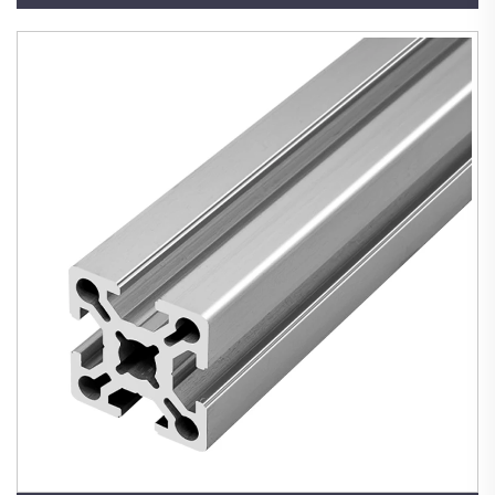
Պրոֆիլ Խոշոր 8080