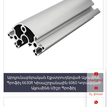
Արդյունաբերական Էքստրուդերված Ալյումինե
Հարցում
Պրոֆիլ 6630R Կիսաշրջանային 6060 Կորացված
Ալյումինե Միշր Պրոֆիլ
Էլ. փոստ