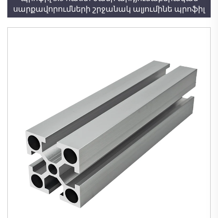
սարքավորումների շրջանակ ալյումինե պրոֆիլ