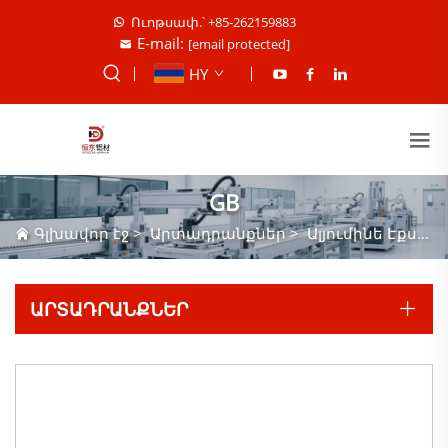
Ուոթսափ.՝ +85-262159883
E-mail:
[email protected]
HY
GB
Գլխավոր էջ
>
Արտադրանքներ
>
Ալյումինե Էքստրուզիա
ԱՐՏԱԴՐԱՆՔՆԵՐ