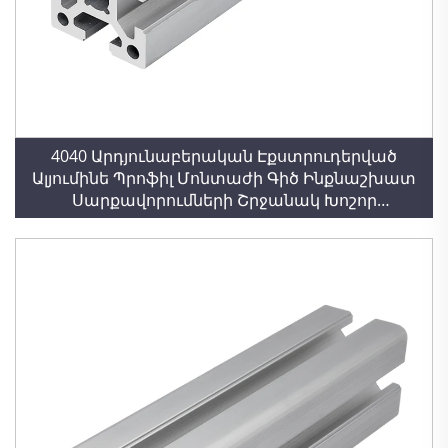
4040 Արդյունաբերական Էքստրուդերված
Ալյումինե Պրոֆիլ Մոնտաժի Գիծ Ինքնաշխատ
Սարքավորումների Շրջանակ Խոշոր
Արդյունաբերական Ալյումինե Միշր Պրոֆիլներ