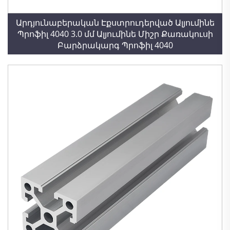
Արդյունաբերական Էքստրուդերված Ալյումինե
Պրոֆիլ 4040 3.0 մմ Ալյումինե Միշր Քառակուսի
Բարձրակարգ Պրոֆիլ 4040