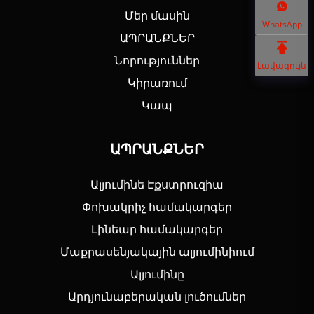
Մեր մասին
WhatsApp
ԱՊՐԱՆՔՆԵՐ
Նորություններ
Լավագույն
Կիրառում
Կապ
ԱՊՐԱՆՔՆԵՐ
Ալյումինե Էքստրուզիա
Փոխակրիչ համակարգեր
Լինեար համակարգեր
Մաքրասենյակային ալյումինիում
Ալյումինը
Արդյունաբերական լուծումներ