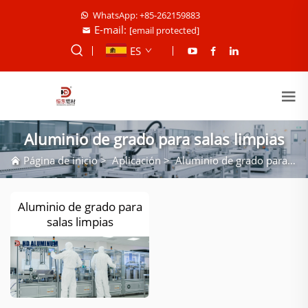
WhatsApp: +85-262159883
E-mail:
[email protected]
ES
Aluminio de grado para salas limpias
Página de inicio
>
Aplicación
>
Aluminio de grado para salas limpias
Aluminio de grado para
salas limpias