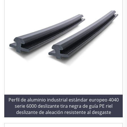
Perfil de aluminio industrial estándar europeo 4040
serie 6000 deslizante tira negra de guía PE riel
deslizante de aleación resistente al desgaste