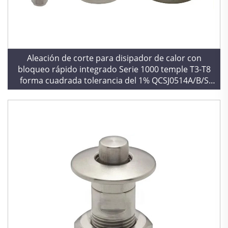
Aleación de corte para disipador de calor con
bloqueo rápido integrado Serie 1000 temple T3-T8
forma cuadrada tolerancia del 1% QCSJ0514A/B/S
QCSJS0822A/S