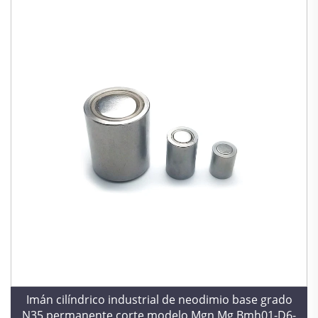
Imán cilíndrico industrial de neodimio base grado
N35 permanente corte modelo Mgn Mg Bmh01-D6-