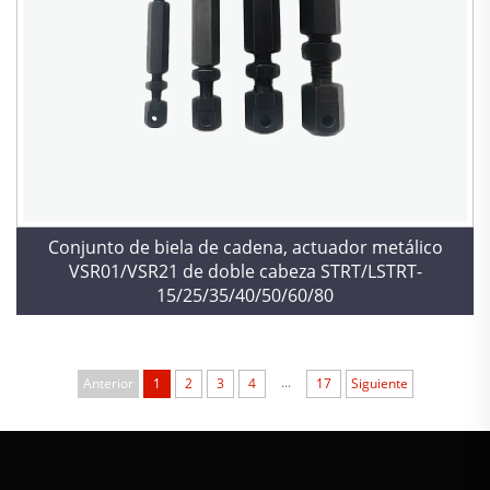
Conjunto de biela de cadena, actuador metálico
VSR01/VSR21 de doble cabeza STRT/LSTRT-
15/25/35/40/50/60/80
...
Anterior
1
2
3
4
17
Siguiente