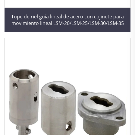
Tope de riel guía lineal de acero con cojinete para
movimiento lineal LSM-20/LSM-25/LSM-30/LSM-35