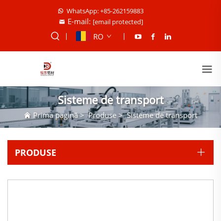
WhatsApp: +85-262159883
E-mail:
[email protected]
RO
Sisteme de transport
Prima pagină
>
Produse
>
Sisteme de transport
PRODUSE