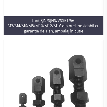
Lanț SJN/SJNS/VSS51/56-
M3/M4/M6/M8/M10/M12/M16 din oțel inoxidabil cu
garanție de 1 an, ambalaj în cutie