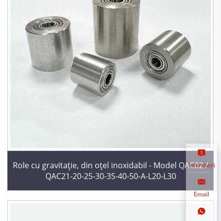
Role cu gravitație, din oțel inoxidabil - Model QAC02 /
Informatii
QAC21-20-25-30-35-40-50-A-L20-L30
Email