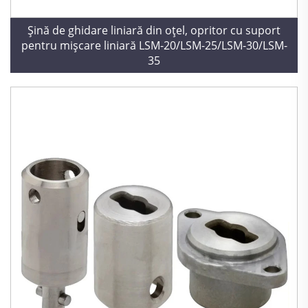
Șină de ghidare liniară din oțel, opritor cu suport
pentru mișcare liniară LSM-20/LSM-25/LSM-30/LSM-
35