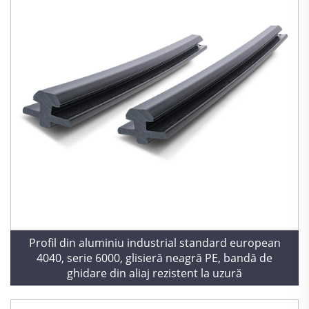
Profil din aluminiu industrial standard european
4040, serie 6000, glisieră neagră PE, bandă de
ghidare din aliaj rezistent la uzură