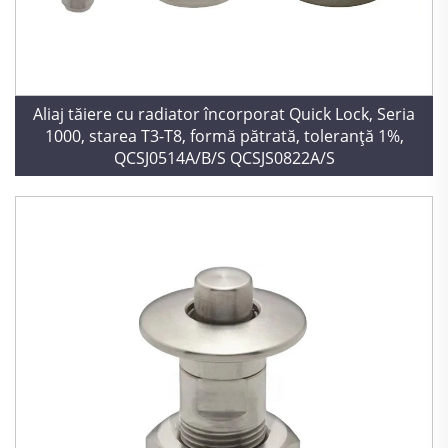
Aliaj tăiere cu radiator încorporat Quick Lock, Seria
1000, starea T3-T8, formă pătrată, toleranță 1%,
QCSJ0514A/B/S QCSJS0822A/S