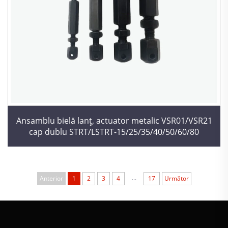
Ansamblu bielă lanț, actuator metalic VSR01/VSR21
cap dublu STRT/LSTRT-15/25/35/40/50/60/80
...
Anterior
1
2
3
4
17
Următor