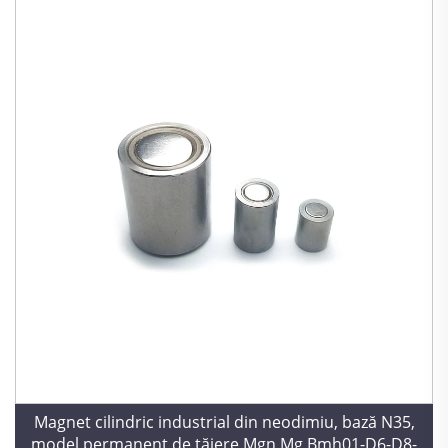
Magnet cilindric industrial din neodimiu, bază N35,
model permanent de tăiere Mgn Mg Bmh01-D6-D8-