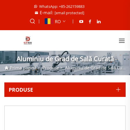
WhatsApp: +85-262159883
E-mail:
[email protected]
RO
Aluminiu de Grad de Sală Curată
Prima pagină
>
Produse
>
Aluminiu de Grad de Sală Curată
PRODUSE