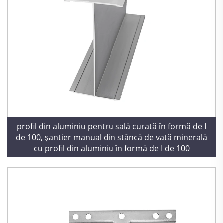
profil din aluminiu pentru sală curată în formă de I
de 100, șantier manual din stâncă de vată minerală
cu profil din aluminiu în formă de I de 100