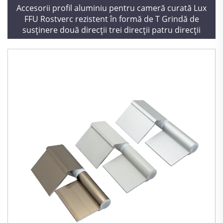
Accesorii profil aluminiu pentru cameră curată Lux
FFU Rostverc rezistent în formă de T Grindă de
susținere două direcții trei direcții patru direcții