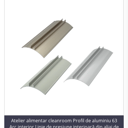
Atelier alimentar cleanroom Profil de aluminiu 63
Arc interior Linie de presiune interioară din aliaj de