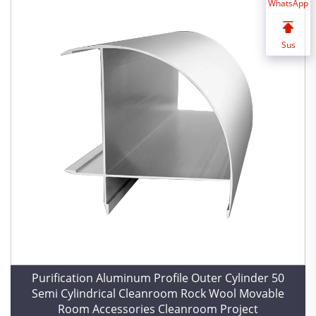
WhatsApp
Sus
Purification Aluminum Profile Outer Cylinder 50
Semi Cylindrical Cleanroom Rock Wool Movable
Room Accessories Cleanroom Project