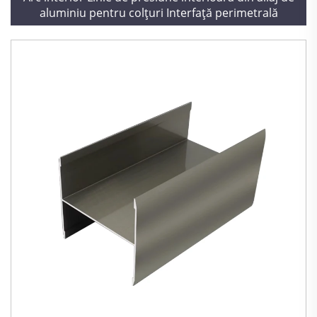
aluminiu pentru colțuri Interfață perimetrală