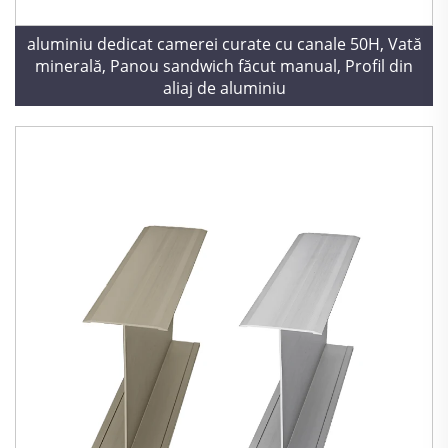
aluminiu dedicat camerei curate cu canale 50H, Vată
minerală, Panou sandwich făcut manual, Profil din
aliaj de aluminiu