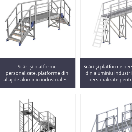
Scări și platforme
Scări și platforme per
personalizate, platforme din
din aluminiu industri
aliaj de aluminiu industrial EN,
personalizate pent
scară mobilă, suport mobil din
Trepte antidera
aluminiu pentru urcat