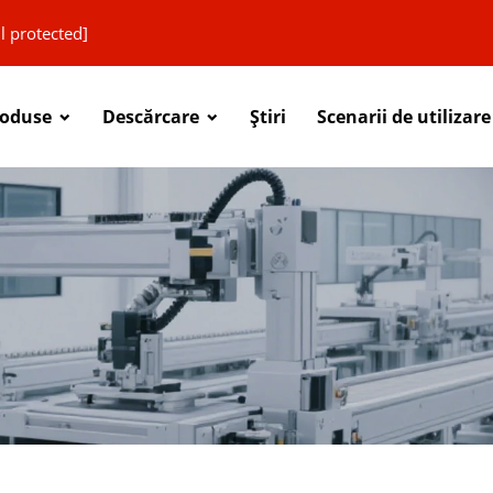
l protected]
roduse
Descărcare
Știri
Scenarii de utilizare