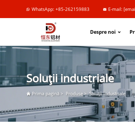
WhatsApp: +85-262159883
E-mail:
[emai
Despre noi
P
Soluții industriale
Prima pagină
>
Produse
>
Soluții industriale