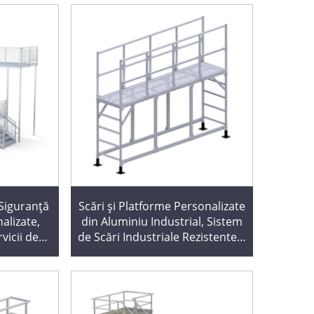
 Siguranță
Scări și Platforme Personalizate
alizate,
din Aluminiu Industrial, Sistem
vicii de
de Scări Industriale Rezistente |
 Tăiere,
Îmbrăcăminte Din Placă de
idă în 10
Diamant | Certificat ANSI