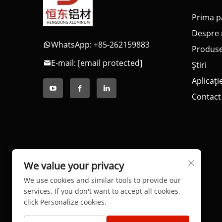
Prima p
Despre 
WhatsApp: +85-262159883
Produs
E-mail:
[email protected]
Știri
Aplicați
Contact
We value your privacy
We use cookies and similar tools to provide our
services. If you don't want to accept all cookies,
click Personalize cookies.