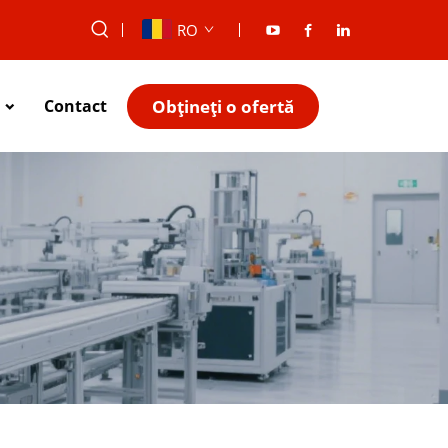
RO
Obțineți o ofertă
Contact