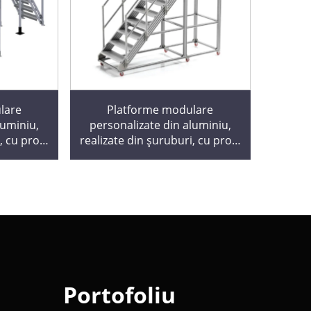
lare
Platforme modulare
luminiu,
personalizate din aluminiu,
 cu profil
realizate din șuruburi, cu profil
 ISO 9001
industrial certificat ISO 9001
cări în
pentru poduri și scări în
depozite
Portofoliu