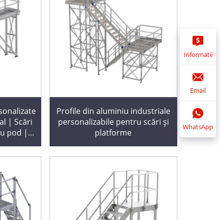
Informatii
Email
sonalizate
Profile din aluminiu industriale
al | Scări
personalizabile pentru scări și
WhatsApp
ru pod |
platforme
pante