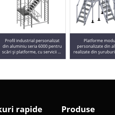
Profil industrial personalizat
Platforme modu
din aluminiu seria 6000 pentru
personalizate din a
scări și platforme, cu servicii de
realizate din șuruburi,
prelucrare prin îndoire, tăiere
industrial certificat
și sudare
pentru poduri și s
depozite
kuri rapide
Produse