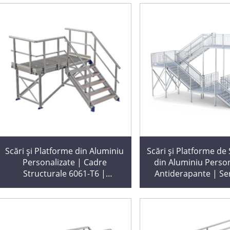
Scări și Platforme din Aluminiu
Scări și Platforme de
Personalizate | Cadre
din Aluminiu Person
Structurale 6061-T6 |
Antiderapante | Ser
Conforme cu Regulile OSHA |
Prelucrare: Îndoire,
Livrare Rapidă
Sudare | Livrare Rap
Zile