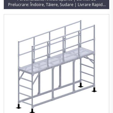
Prelucrare: Îndoire, Tăiere, Sudare | Livrare Rapidă
în 10 Zile