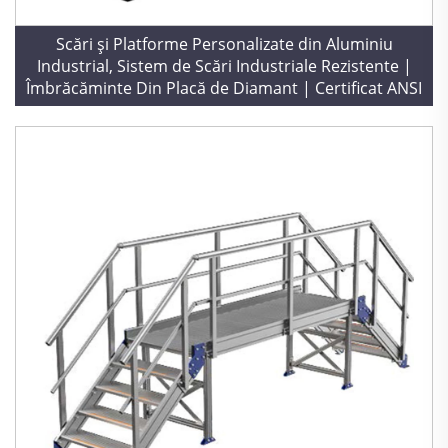
Scări și Platforme Personalizate din Aluminiu
Industrial, Sistem de Scări Industriale Rezistente |
Îmbrăcăminte Din Placă de Diamant | Certificat ANSI