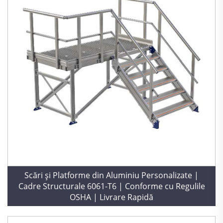
Scări și Platforme din Aluminiu Personalizate |
Cadre Structurale 6061-T6 | Conforme cu Regulile
OSHA | Livrare Rapidă