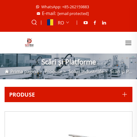
WhatsApp: +85-262159883
E-mail:
[email protected]
RO
Scări și Platforme
Prima pagină
>
Produse
>
Soluii Industriale
>
Scări și Platforme
PRODUSE