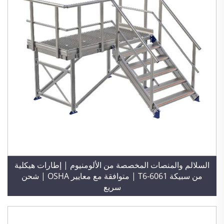
السلالم والمنصات المخصصة من الألومنيوم | إطارات هيكلية
من سبيكة 6061-T6 | متوافقة مع معايير OSHA | شحن
سريع