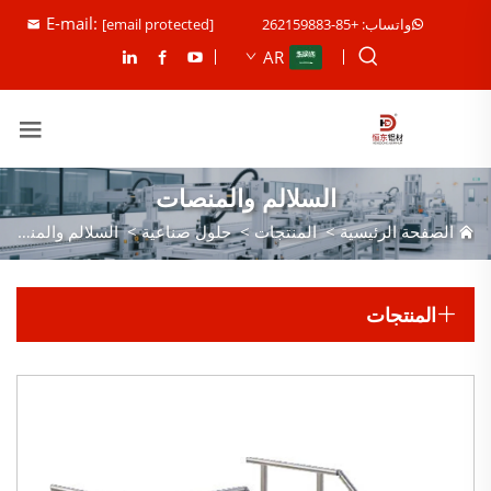
E-mail:
واتساب: +85-262159883
[email protected]
AR
السلالم والمنصات
الصفحة الرئيسية
>
المنتجات
>
حلول صناعية
>
السلالم والمنصات
المنتجات