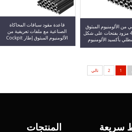
قاعدة مقود سباقات المحاكاة
 من الألومنيوم المبثوق
الصناعية مع ملفات تعريفية من
الأسود 4040 مزود بفتحات على شكل
الألومنيوم المبثوق إطار Cockpit
ف T مطلي بأكسيد الألومنيوم
لمحاكاة السباقات إطار لعربات
سكة خطية إطار لآلات CNC راوتر
السباق
دار Cockpit
1
2
تالي
ط سريعة
المنتجات