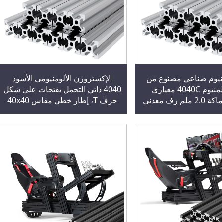
نيوم صناعي مصنوع من
الإكستروژن الألومنيومي الأسود
سبيكة ألمنيوم 4040C معياري
4040 ذاتي التحمل بفتحات على شكل
أوروبي بسماكة 2.0 ملم رف معدني
حرف T، إطار خطي مقاس 40x40
مع مقطع ألمنيوم
مزود بمسار انزلاقي مؤكسد لمعدات
الطباعة ثلاثية الأبعاد وقطع الغيار