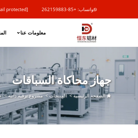
واتساب: +85-262159883
ail protected]
معلومات عنا
الم
جهاز محاكاة السباقات
الصفحة الرئيسية
>
المنتجات
>
مشروع ترقية ذاتية
>
ج