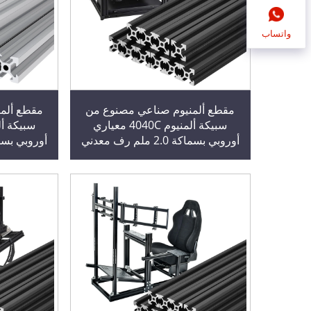
واتساب
مقطع ألمنيوم صناعي مصنوع من
مقطع ألم
سبيكة ألمنيوم 4040C معياري
أوروبي بسماكة 2.0 ملم رف معدني
مسطح مع مقطع ألمنيوم
مسطح 