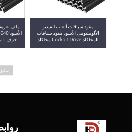
مقود سباقات ألعاب الفيديو
ملف تعريفي
الألومنيومي الأسود مقود سباقات
المحاكاة Cockpit Drive محاكاة
حر
السيارات
إص
سابق
رواب