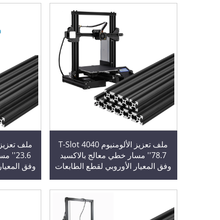
ملف تعزيز الألومنيوم T-Slot 4040
78.7'' مسار خطي معالج بالاكسيد
23.6''
وفق المعيار الأوروبي لقطع الطابعات
وفق المعيار
ثلاثية الأبعاد وقطع CNC DIY باللون
الأسود