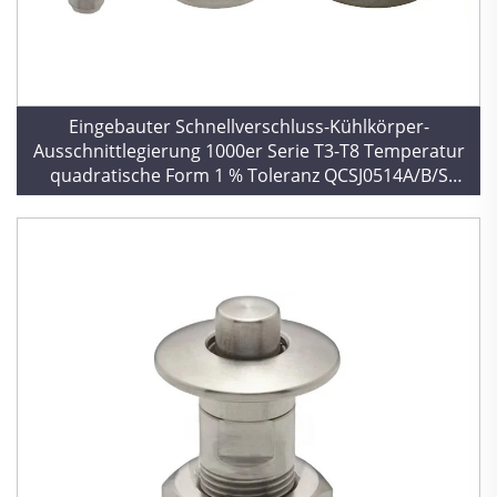
Eingebauter Schnellverschluss-Kühlkörper-
Ausschnittlegierung 1000er Serie T3-T8 Temperatur
quadratische Form 1 % Toleranz QCSJ0514A/B/S
QCSJS0822A/S