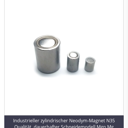
Industrieller zylindrischer Neodym-Magnet N35
Qualität, dauerhafter Schneidemodell Mgn Mg