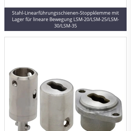
Stahl-Linearführungsschienen-Stoppklemme mit
Lager für lineare Bewegung LSM-20/LSM-25/LSM-
30/LSM-35