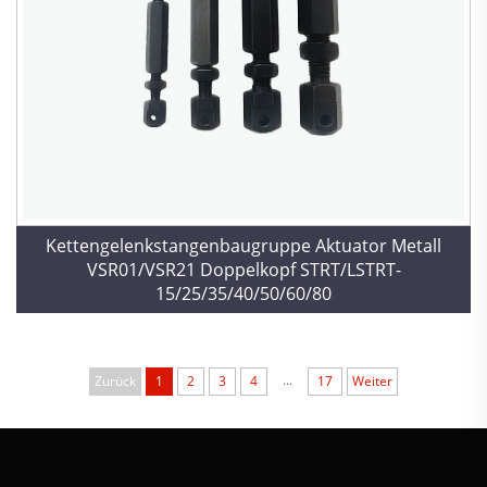
Kettengelenkstangenbaugruppe Aktuator Metall
VSR01/VSR21 Doppelkopf STRT/LSTRT-
15/25/35/40/50/60/80
...
Zurück
1
2
3
4
17
Weiter