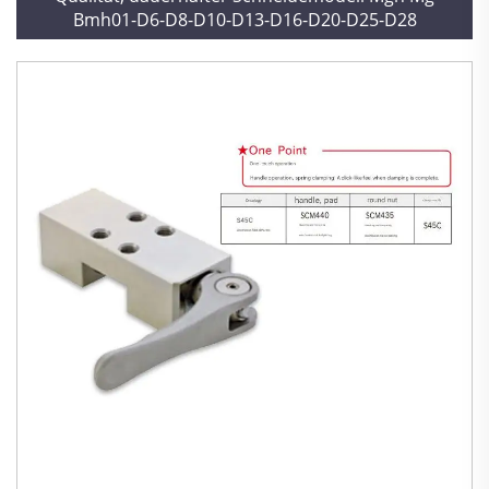
Bmh01-D6-D8-D10-D13-D16-D20-D25-D28