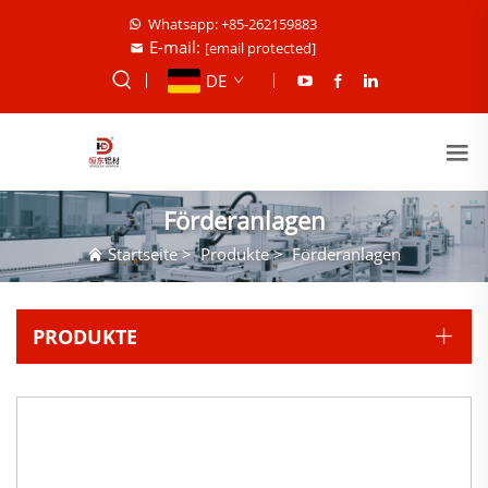
Whatsapp: +85-262159883
E-mail:
[email protected]
DE
Förderanlagen
Startseite
>
Produkte
>
Förderanlagen
PRODUKTE