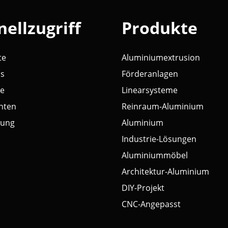
nellzugriff
Produkte
te
Aluminiumextrusion
ns
Förderanlagen
te
Linearsysteme
hten
Reinraum-Aluminium
ung
Aluminium
Industrie-Lösungen
Aluminiummöbel
Architektur-Aluminium
DIY-Projekt
CNC-Angepasst