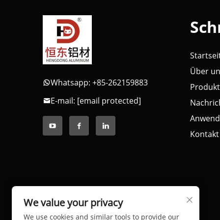
Sch
Startsei
Über u
Whatsapp: +85-262159883
Produk
E-mail:
[email protected]
Nachric
Anwend
Kontakt
We value your privacy
We use cookies and similar tools to provide our