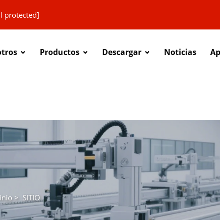
l protected]
otros
Productos
Descargar
Noticias
Ap
inio
>
SITIO