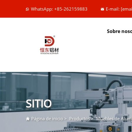
WhatsApp: +85-262159883
E-mail:
[emai
Sobre nos
SITIO
Página de inicio
>
Productos
>
Muebles de Alum