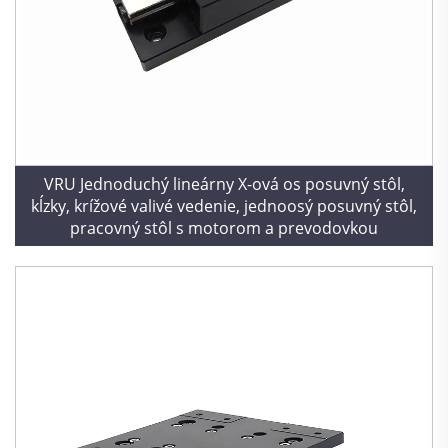
VRU Jednoduchý lineárny X-ová os posuvný stôl,
kĺzky, krížové valivé vedenie, jednoosý posuvný stôl,
pracovný stôl s motorom a prevodovkou