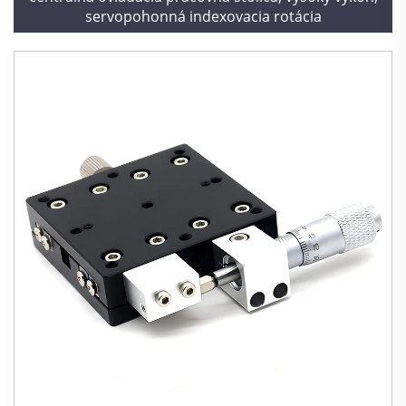
servopohonná indexovacia rotácia