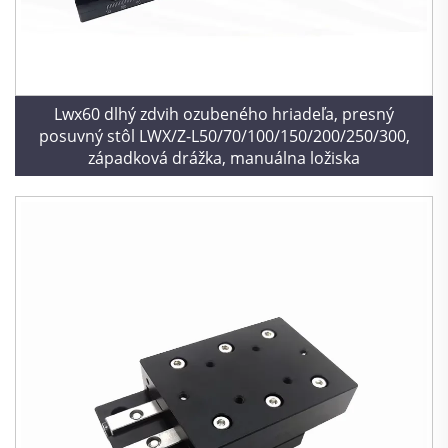
Lwx60 dlhý zdvih ozubeného hriadeľa, presný
posuvný stôl LWX/Z-L50/70/100/150/200/250/300,
západková drážka, manuálna ložiska