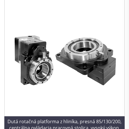
Dutá rotačná platforma z hliníka, presná 85/130/200,
centrálna ovládacia pracovná stolica, vysoký výkon,