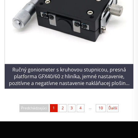
Ručný goniometer s kruhovou stupnicou, presná
platforma GFX40/60 z hliníka, jemné nastavenie,
pozitívne a negatívne nastavenie nakláňacej plošiny,
optická
...
Predchádzajúci
1
2
3
4
10
Ďalší