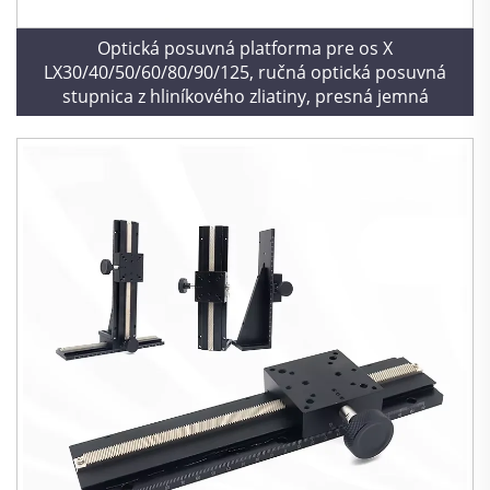
Optická posuvná platforma pre os X
LX30/40/50/60/80/90/125, ručná optická posuvná
stupnica z hliníkového zliatiny, presná jemná