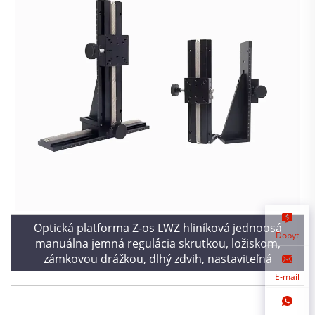
Optická platforma Z-os LWZ hliníková jednoosá
Dopyt
manuálna jemná regulácia skrutkou, ložiskom,
zámkovou drážkou, dlhý zdvih, nastaviteľná
E-mail