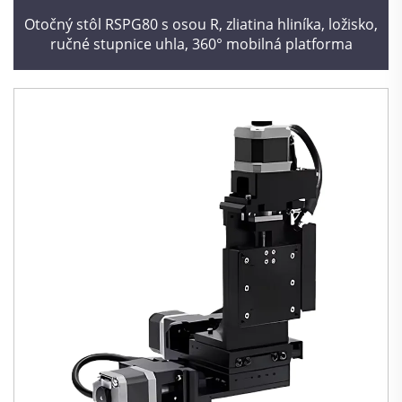
Otočný stôl RSPG80 s osou R, zliatina hliníka, ložisko,
ručné stupnice uhla, 360° mobilná platforma