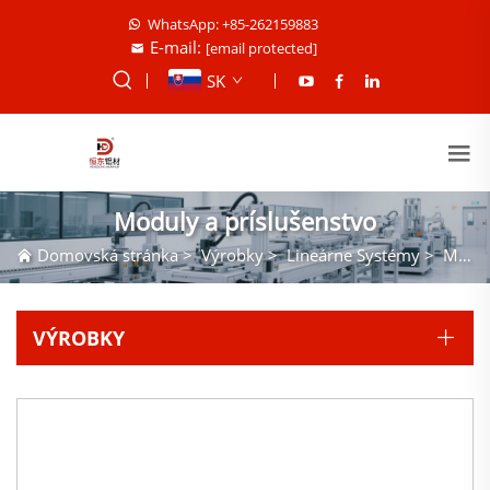
WhatsApp: +85-262159883
E-mail:
[email protected]
SK
Moduly a príslušenstvo
Domovská stránka
>
Výrobky
>
Lineárne Systémy
>
Moduly a príslušenstvo
VÝROBKY