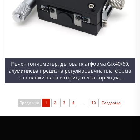
Ръчен гониометър, дъгова платформа Gfx40/60,
алуминиева прецизна регулировъчна платформа
за положителна и отрицателна корекция,
наклоняема оптична платформа
...
Предишна
1
2
3
4
10
Следваща