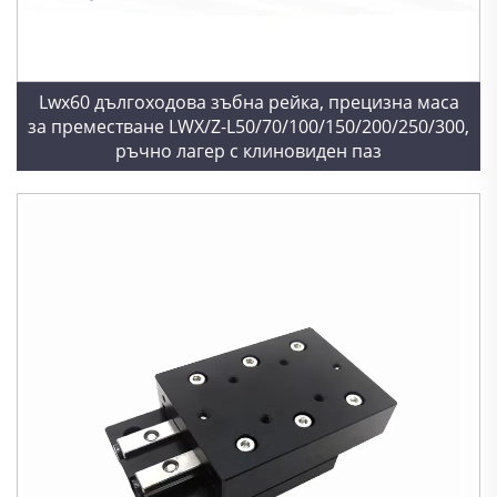
Lwx60 дългоходова зъбна рейка, прецизна маса
за преместване LWX/Z-L50/70/100/150/200/250/300,
ръчно лагер с клиновиден паз