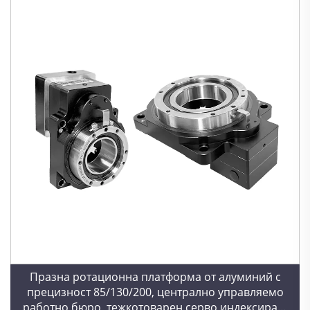
Празна ротационна платформа от алуминий с
прецизност 85/130/200, централно управляемо
работно бюро, тежкотоварен серво индексиращ