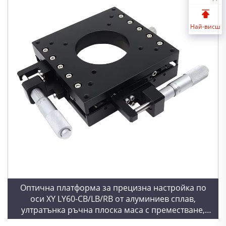
Най-висш
Оптична платформа за прецизна настройка по
оси XY LY60-CB/LB/RB от алуминиев сплав,
ултратънка ръчна плоска маса с преместване,
малка