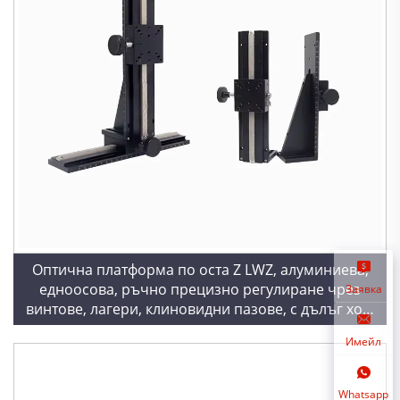
Оптична платформа по оста Z LWZ, алуминиева,
едноосова, ръчно прецизно регулиране чрез
Заявка
винтове, лагери, клиновидни пазове, с дълъг ход,
регулируема
Имейл
Whatsapp