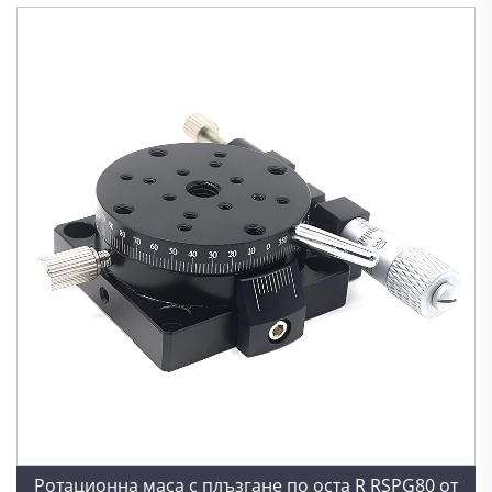
Ротационна маса с плъзгане по оста R RSPG80 от