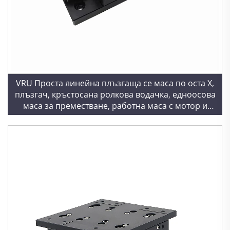
VRU Проста линейна плъзгаща се маса по оста X,
плъзгач, кръстосана ролкова водачка, едноосова
маса за преместване, работна маса с мотор и
зъбно колело