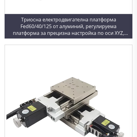
Триосна електродвигателна платформа
Fed60/40/125 от алуминий, регулируема
платформа за прецизна настройка по оси XYZ,
оптична плъзгаща се маса