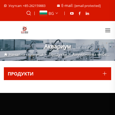
E-mail:
Уоутсап: +85-262159883
[email protected]
BG
Аквариум
Начална страница
>
Продукти
>
Алуминиева мебел
>
ПРОДУКТИ