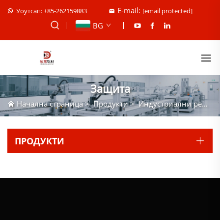
E-mail:
Уоутсап: +85-262159883
[email protected]
BG
Защита
Начална страница
>
Продукти
>
Индустриални решения
ПРОДУКТИ