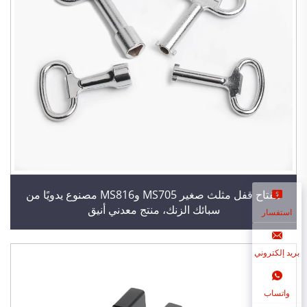
مفتاح قفل مثلث صغير MS705 وMS816 مصنوع يدويًا من
سبائك الزنك، منتج معدني أنيق
استفسار
بريد إلكتروني
واتساب