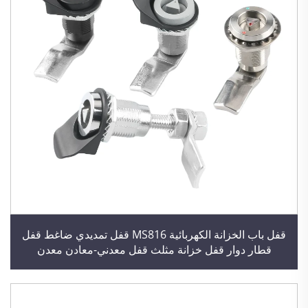
قفل باب الخزانة الكهربائية MS816 قفل تمديدي ضاغط قفل
قطار دوار قفل خزانة مثلث قفل معدني-معادن معدن