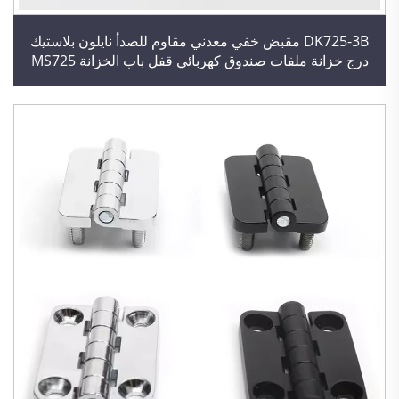
DK725-3B مقبض خفي معدني مقاوم للصدأ نايلون بلاستيك
درج خزانة ملفات صندوق كهربائي قفل باب الخزانة MS725