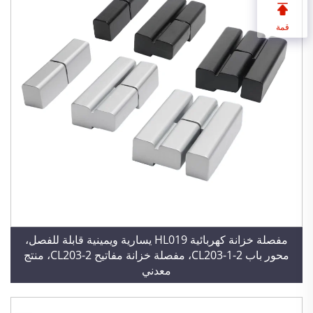
قمة
مفصلة خزانة كهربائية HL019 يسارية ويمينية قابلة للفصل،
محور باب CL203-1-2، مفصلة خزانة مفاتيح CL203-2، منتج
معدني