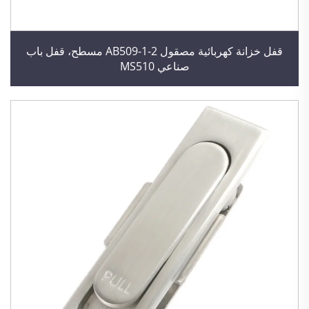
قفل خزانة كهربائية مصقول AB509-1-2 مسطح، قفل باب
صناعي MS510