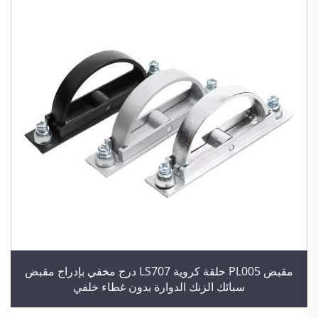
مقبض PL005 حلقة كروية LS707 درج مخفي بإدراج مقبض
سبائك الزنك الدوارة بدون غطاء خلفي