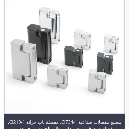
مصنع مفصلات صناعية Cl734-1، مفصلة باب خزانة Cl219-1،
مفصلة صندوق توزيع، معادن عالية الجودة، منتج معدني