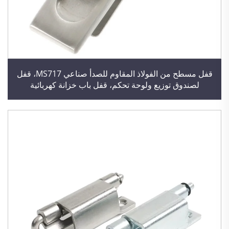
قفل مسطح من الفولاذ المقاوم للصدأ صناعي MS717، قفل
لصندوق توزيع ولوحة تحكم، قفل باب خزانة كهربائية