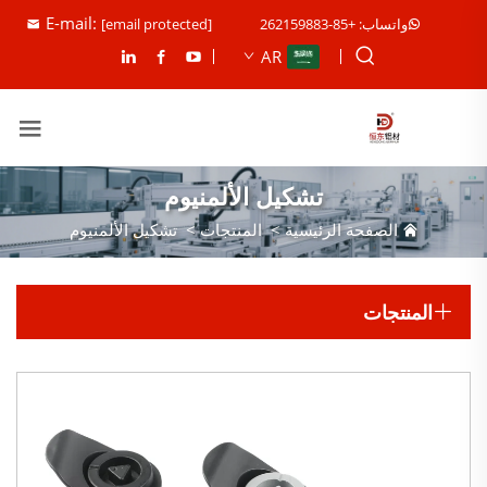
E-mail:
واتساب: +85-262159883
[email protected]
AR
تشكيل الألمنيوم
الصفحة الرئيسية
>
المنتجات
>
تشكيل الألمنيوم
المنتجات