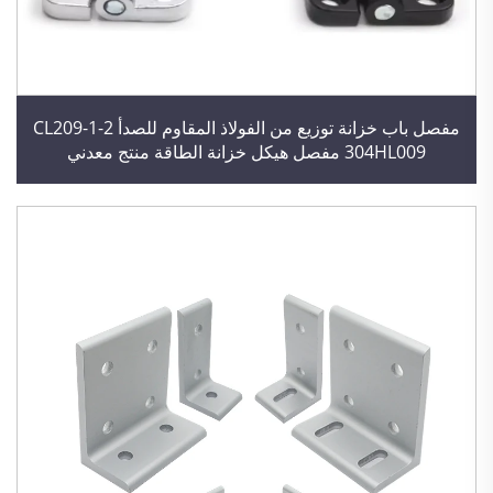
مفصل باب خزانة توزيع من الفولاذ المقاوم للصدأ CL209-1-2
304HL009 مفصل هيكل خزانة الطاقة منتج معدني