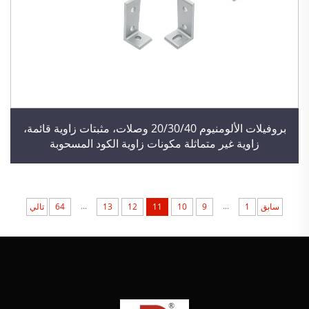
بروفيلات الألومنيوم 20/30/40 وصلات، مثبتات زاوية قائمة،
زاوية غير متماثلة مكونات زاوية الكود المسحوبة
...
...
سابق
1
9
10
11
12
13
64
تالي