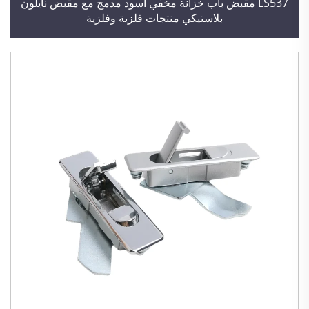
LS537 مقبض باب خزانة مخفي أسود مدمج مع مقبض نايلون
بلاستيكي منتجات فلزية وفلزية