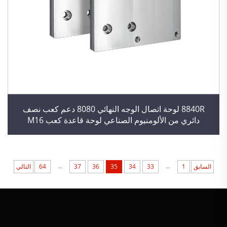
8840R لوحة اتصال الوجه النهائي 8080 دعم كعب نصف
دائري من الألومنيوم الصناعي لوحة قاعدة كعب M16
...
...
السابق
1
33
34
35
36
37
64
التالي