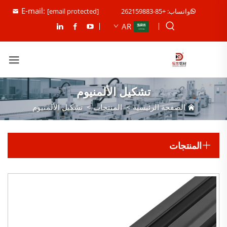
E-mail:
واتساب: +85-262159883
[email protected]
AR
تشكيل الألمنيوم
الصفحة الرئيسية
>
المنتجات
>
تشكيل الألمنيوم
المنتجات