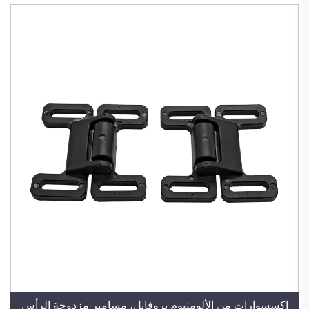
إكسسوارات من الألومنيوم بروفايل، مسامير مزدوجة الرأس