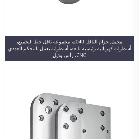
محمل حزام الناقل 2040، مجموعة ناقل خط التجميع،
أسطوانة كهربائية رئيسية-تابعة، أسطوانة تعمل بالتحكم العددي
CNC، رأس وذيل