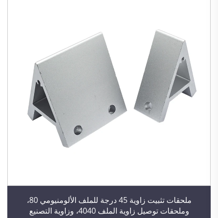
ملحقات تثبيت زاوية 45 درجة للملف الألومنيومي 80،
وملحقات توصيل زاوية الملف 4040، وزاوية التصنيع