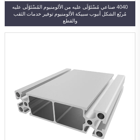
4040 صناعي مُسْتَوْلَى عليه من الألومنيوم المُسْتَوْلَى عليه
مُربّع الشكل أنبوب سبيكة الألومنيوم توفير خدمات الثقب
والقطع