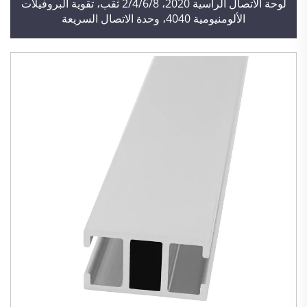
لوحة الاتصال الرأسية 2020، 2/4/6/8 ثقب، تقوية البروفيلات
الألومنيومية 4040، وحدة الاتصال السريعة