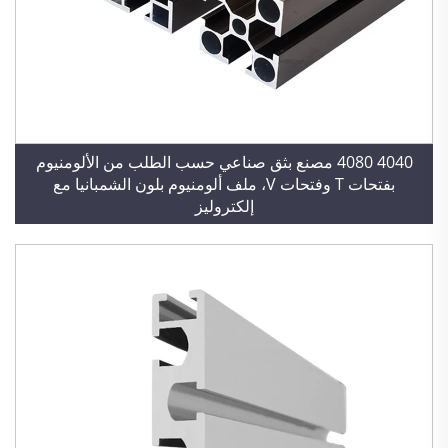
4040 4080 مصنع بثق صناعي حسب الطلب من الألومنيوم
بفتحات T وفتحات V، ملف ألومنيوم بلون الشمبانيا مع
إلكتروليز