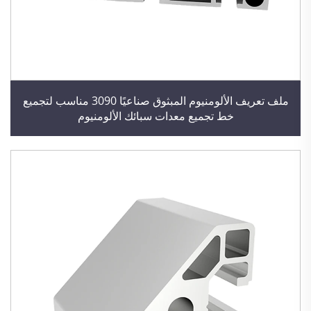
ملف تعريف الألومنيوم المبثوق صناعيًا 3090 مناسب لتجميع
خط تجميع معدات سبائك الألومنيوم