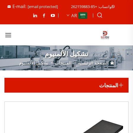
E-mail:
واتساب: +85-262159883
[email protected]
AR
تشكيل الألمنيوم
الصفحة الرئيسية
>
المنتجات
>
تشكيل الألمنيوم
المنتجات