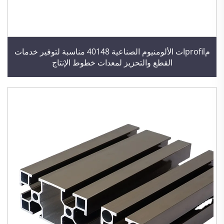
مprofilات الألومنيوم الصناعية 40148 مناسبة لتوفير خدمات
القطع والتحزيز لمعدات خطوط الإنتاج