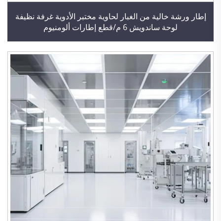
إطار ورشة خالية من الغبار لحاوية مختبر الأدوية غرفة نظيفة
لوحة ساندويش 6 م/قطع إطارات ألومنيوم