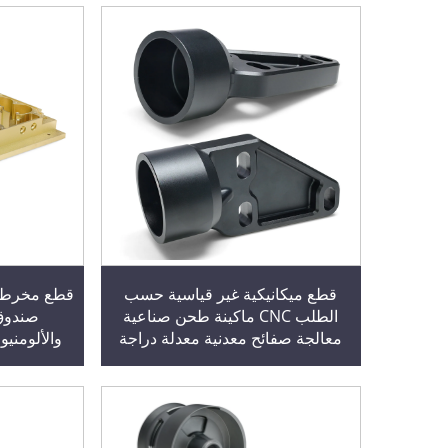
قطع ميكانيكية غير قياسية حسب
الطلب CNC ماكينة طحن صناعية
صندوق
معالجة صفائح معدنية معدلة دراجة
والألومنيو
نارية
غير قياس
مخرطة معد