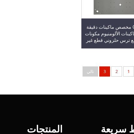
تصنيع CNC مخصص ماكينات دقيقة
كينات الألومنيوم مكونات
ترس حلزوني قطع غير
قياسية
1
2
3
تالي
ط سريعة
المنتجات