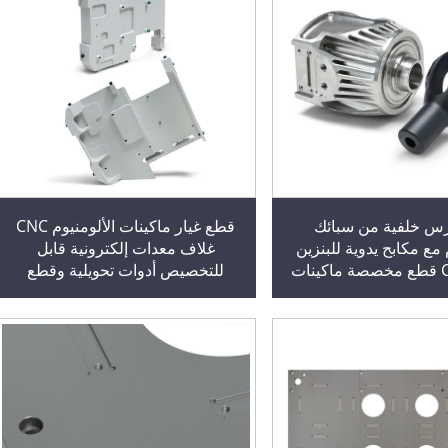
رس خلفية من سبائك
قطع غيار ماكينات الألومنيوم CNC
 مع مكابح يدوية للبنزين
غلاف معدات إلكترونية قابل
تصنيع CNC قطع مخصصة ماكينات
للتخصيص أدوات تحويلية وقطع
ويل قطع ميكانيكية قابلة
مصابيح معدنية محامل دعامة منتجات
للتخصيص
معدنية