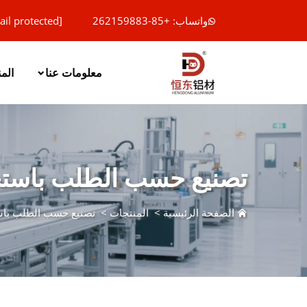
واتساب: +85-262159883
ail protected]
معلومات عنا
الم
تصنيع حسب الطلب باستخد
الصفحة الرئيسية
>
المنتجات
>
تصنيع حسب الطلب باست