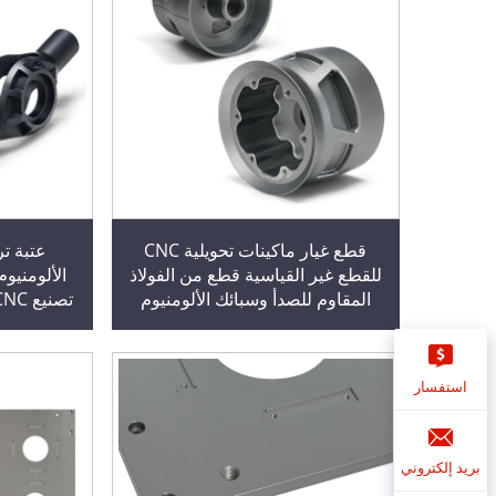
قطع غيار ماكينات تحويلية CNC
عتبة ت
للقطع غير القياسية قطع من الفولاذ
الألومنيوم
المقاوم للصدأ وسبائك الألومنيوم
معالجة القطع المعدنية الدورانية
الطحن والتح
والملحوظة
استفسار
بريد إلكتروني