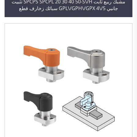
مشبك ربيع ثابت SPCPS SPCPL 20 30 40 50-S\/H تثبيت
جانبي GPL\/GPH\/GPX 4\/5 سبائك زخارف قطع