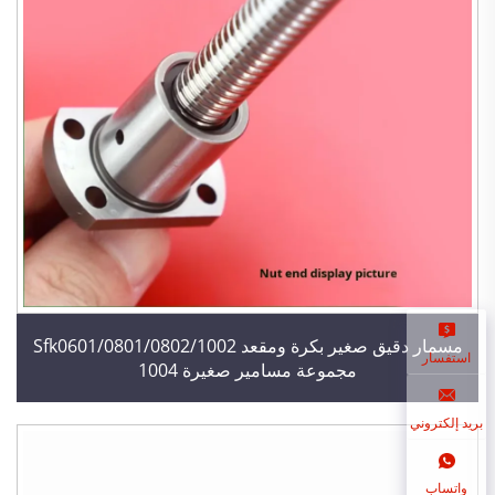
مسمار دقيق صغير بكرة ومقعد Sfk0601/0801/0802/1002
استفسار
مجموعة مسامير صغيرة 1004
بريد إلكتروني
واتساب