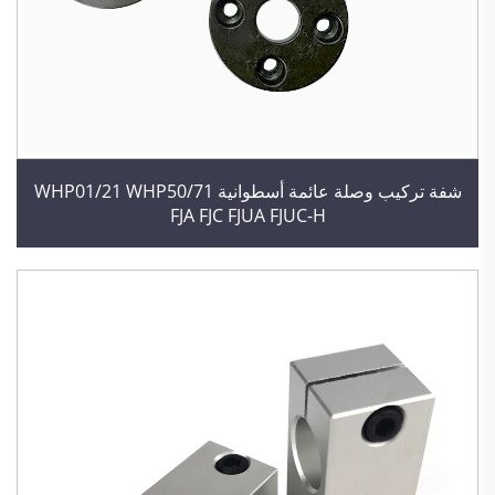
شفة تركيب وصلة عائمة أسطوانية WHP01/21 WHP50/71
FJA FJC FJUA FJUC-H