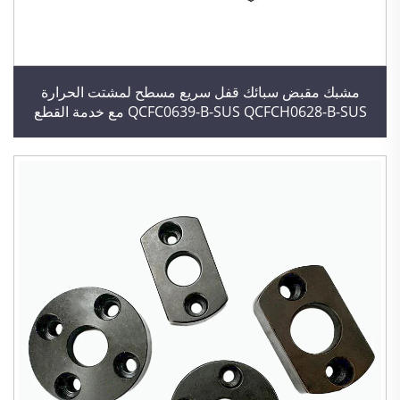
مشبك مقبض سبائك قفل سريع مسطح لمشتت الحرارة
QCFC0639-B-SUS QCFCH0628-B-SUS مع خدمة القطع