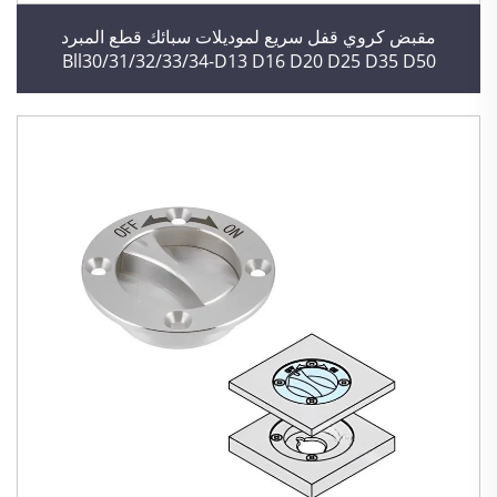
مقبض كروي قفل سريع لموديلات سبائك قطع المبرد
Bll30/31/32/33/34-D13 D16 D20 D25 D35 D50