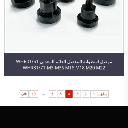
موصل اسطوانة المفصل العائم المعدني WHR01/51
WHR31/71-M3-M36 M16 M18 M20 M22
...
سابق
1
2
3
4
5
6
10
تالي