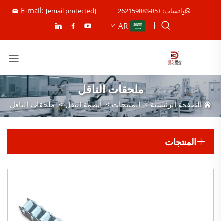
E-mail:
واتساب: +85-262159883
[email protected]
AR
ملحقات الناقل
الصفحة الرئيسية
>
المنتجات
>
أنظمة النقل
>
ملحقات الناقل
المنتجات