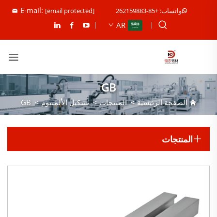
E-mail:
واتساب: +85-262159883
[email protected]
AR
GB
الصفحة الرئيسية
>
المنتجات
>
تشكيل الألمنيوم
>
GB
المنتجات