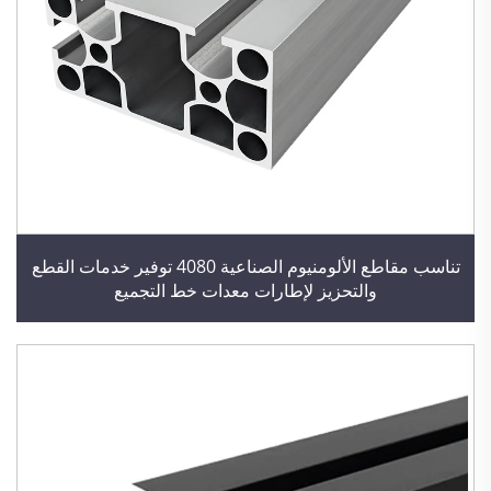
تناسب مقاطع الألومنيوم الصناعية 4080 توفير خدمات القطع
والتحزيز لإطارات معدات خط التجميع