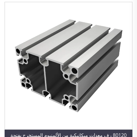
80120 رف معدات ميكانيكية من الألمنيوم المستخرج بفتحة