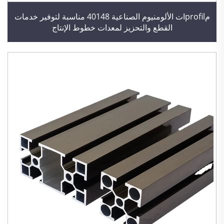
مprofilات الألومنيوم الصناعية 40148 مناسبة لتوفير خدمات
القطع والتحزيز لمعدات خطوط الإنتاج