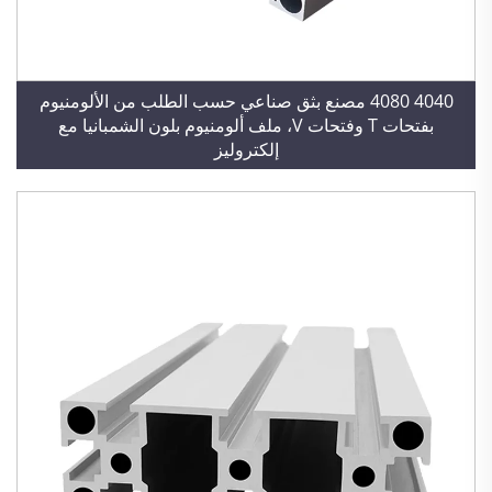
4040 4080 مصنع بثق صناعي حسب الطلب من الألومنيوم
بفتحات T وفتحات V، ملف ألومنيوم بلون الشمبانيا مع
إلكتروليز