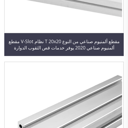
مقطع ألمنيوم صناعي من النوع T 20x20 نظام V-Slot مقطع
ألمنيوم صناعي 2020 يوفر خدمات قص الثقوب الدوارة