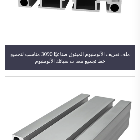
ملف تعريف الألومنيوم المبثوق صناعيًا 3090 مناسب لتجميع
خط تجميع معدات سبائك الألومنيوم