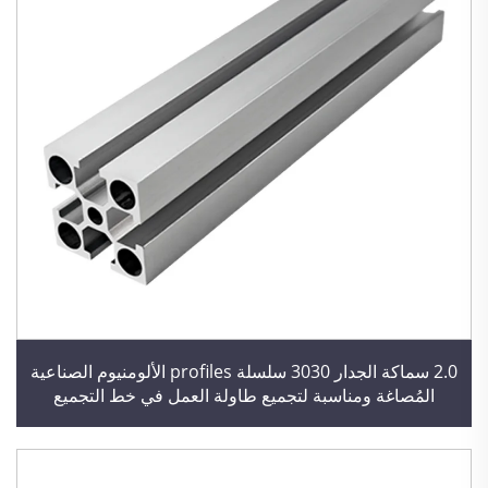
2.0 سماكة الجدار 3030 سلسلة profiles الألومنيوم الصناعية
المُصاغة ومناسبة لتجميع طاولة العمل في خط التجميع