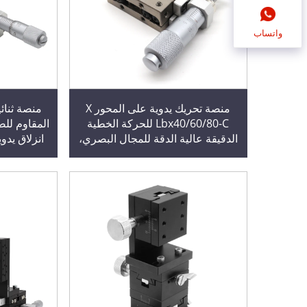
واتساب
منصة تحريك يدوية على المحور X
Lbx40/60/80-C للحركة الخطية
الدقيقة عالية الدقة للمجال البصري،
انزلاق يدو
من الفولاذ المقاوم للصدأ 304 مع
البصري 
محرك