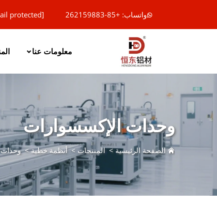
واتساب: +85-262159883
ail protected]
معلومات عنا
الم
وحدات الإكسسوارات
الصفحة الرئيسية
>
المنتجات
>
أنظمة خطية
>
وحدات 