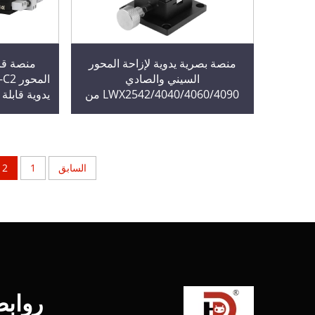
منصة بصرية يدوية لإزاحة المحور
منصة قاب
السيني والصادي
LWX2542/4040/4060/4090 من
يدوية قابلة
سبائك الألومنيوم مع سنادل تروس
حركة ب
وتلميحات على شكل ذيل الحمامة
قابلة للانزلاق
السابق
1
2
رواب