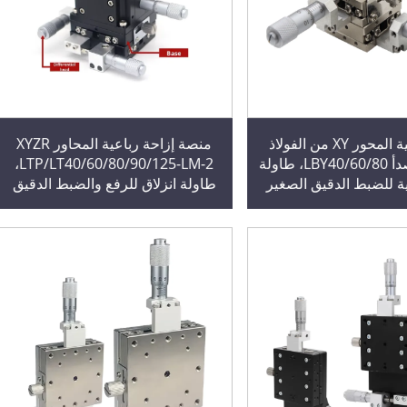
منصة ثنائية المحور XY من الفولاذ
منصة إزاحة رباعية المحاور XYZR
المقاوم للصدأ LBY40/60/80، طاولة
LTP/LT40/60/80/90/125-LM-2،
ية للضبط الدقيق الصغير
طاولة انزلاق للرفع والضبط الدقيق
عالي الدقة مع محمل
البصري مع محرك وترس