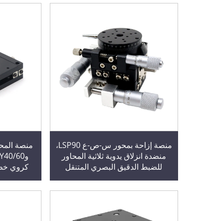
منصة إزاحة بمحور س-ص-ع LSP90،
منضدة انزلاق يدوية ثلاثية المحاور
للضبط الدقيق البصري المتنقل
كروي خطي
والدوار من الألومنيوم
دق