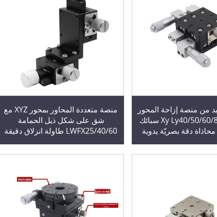
د من منصة إزاحة المحور
منصة متعددة المحاور بمحور XYZ مع
Xy Ly40/50/60/80-C-L-Rm سبائك
شق على شكل ذيل الحمامة
 محاذاة دقة بصريّة يدوية
LWFX25/40/60 طاولة انزلاق دقيقة
ط دقيق محمول
مزودة بمحرك دقيق XFES60