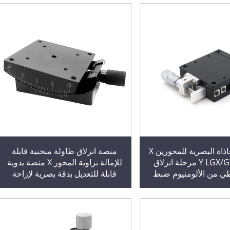
منصة المحاذاة البصرية للمحورين X
منصة انزلاق طاولة منحنية قابلة
وY LGX/GY40/60 مرحلة انزلاق
للإمالة بزاوية المحور X منصة يدوية
 من الألومنيوم ضبط
قابلة للتعديل بدقة بصرية لإزاحة
يق يدوي إزاحة
الزاوية عالية الدقة محرك