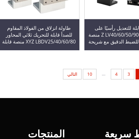
لة للتعديل رأسيًا على
طاولة انزلاق من الفولاذ المقاوم
المحور Z LV40/60/50/90-C2 منصة
للصدأ قابلة للتحريك ثلاثي المحاور
 للضبط الدقيق مع شريحة
XYZ LBDV25/40/60/80 منصة قابلة
صرية تحمل الأحمال
للضبط اليدوي الدقيق والتعديل
الدقيق ذات دقة عالية 1
...
3
4
10
التالي
ط سريعة
المنتجات