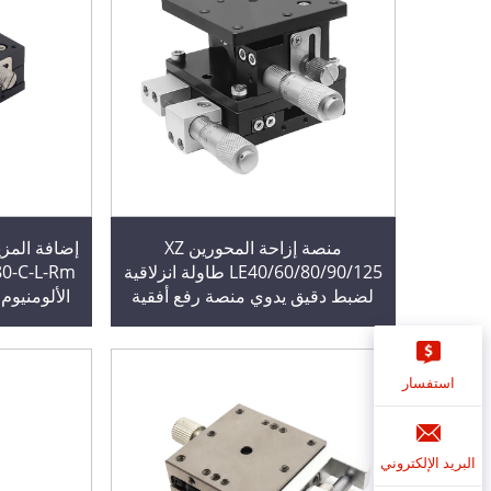
منصة إزاحة المحورين XZ
إضافة المزي
LE40/60/80/90/125 طاولة انزلاقية
لضبط دقيق يدوي منصة رفع أفقية
الألومنيوم
بصرية دقيقة
ضب
استفسار
البريد الإلكتروني