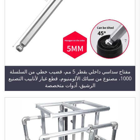
مفتاح سداسي داخلي بقطر 5 مم، قضيب خطي من السلسلة
1000، مصنوع من سبائك الألومنيوم، قطع غيار لأنابيب التصنيع
الرشيق، أدوات متخصصة