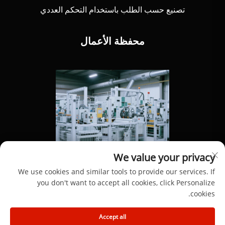
تصنيع حسب الطلب باستخدام التحكم العددي
محفظة الأعمال
We value your privacy
We use cookies and similar tools to provide our services. If
you don't want to accept all cookies, click Personalize
cookies.
حقوق النشر © 2025 من قبل شركة دونغقوان هينغ دونغ لمواد
Accept all
الألومنيوم المحدودة