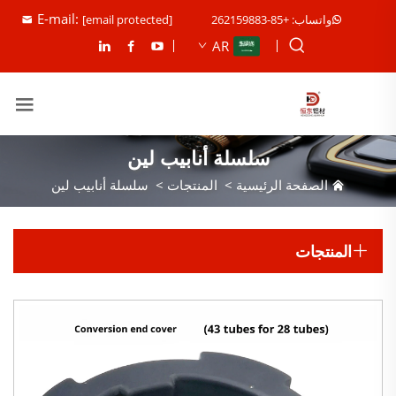
E-mail:
واتساب: +85-262159883
[email protected]
AR
سلسلة أنابيب لين
الصفحة الرئيسية
>
المنتجات
>
سلسلة أنابيب لين
المنتجات