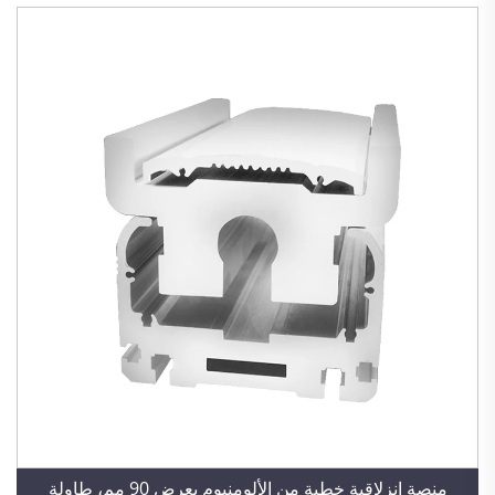
منصة انزلاقية خطية من الألومنيوم بعرض 90 مم، طاولة