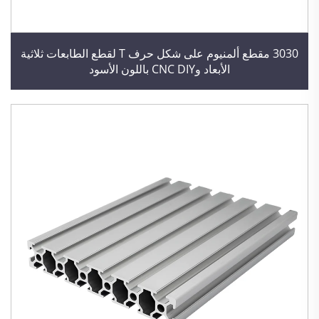
3030 مقطع ألمنيوم على شكل حرف T لقطع الطابعات ثلاثية
الأبعاد وCNC DIY باللون الأسود