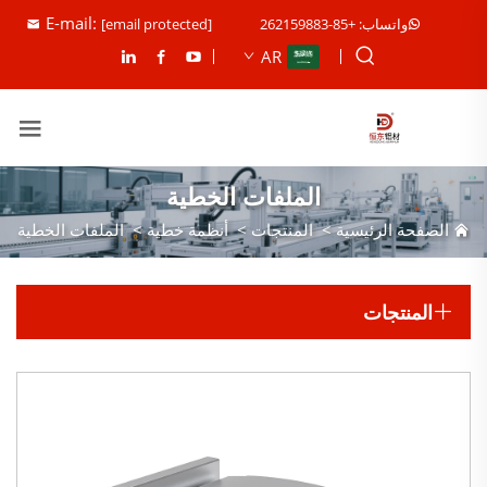
E-mail:
واتساب: +85-262159883
[email protected]
AR
الملفات الخطية
الصفحة الرئيسية
>
المنتجات
>
أنظمة خطية
>
الملفات الخطية
المنتجات