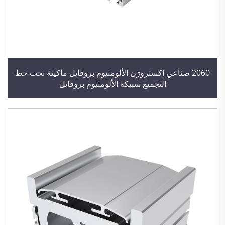
2060 صناعي إكستروژن الألومنيوم بروفايل ماكينة نحت خط
التجميع سبيكة الألومنيوم بروفايل