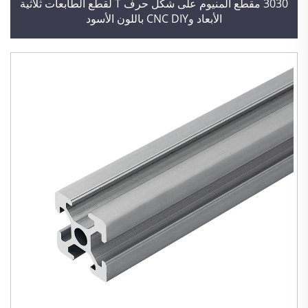
3030 مقطع ألمنيوم على شكل حرف T لقطع الطابعات ثلاثية
الأبعاد وCNC DIY باللون الأسود