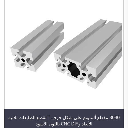
3030 مقطع ألمنيوم على شكل حرف T لقطع الطابعات ثلاثية
الأبعاد وCNC DIY باللون الأسود