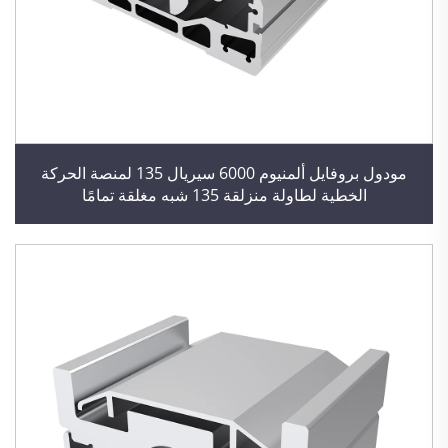
مودول بروفايل ألمنيوم 6000 سيريال 135 لمنصة الحركة
الخطية لطاولة منزلقة 135 شبه مغلقة تمامًا