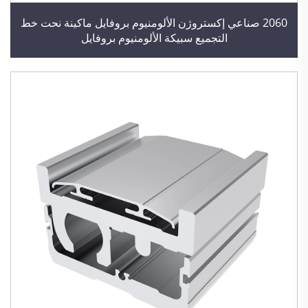
2060 صناعي إكستروژن الألومنيوم بروفايل ماكينة نحت خط
التجميع سبيكة الألومنيوم بروفايل