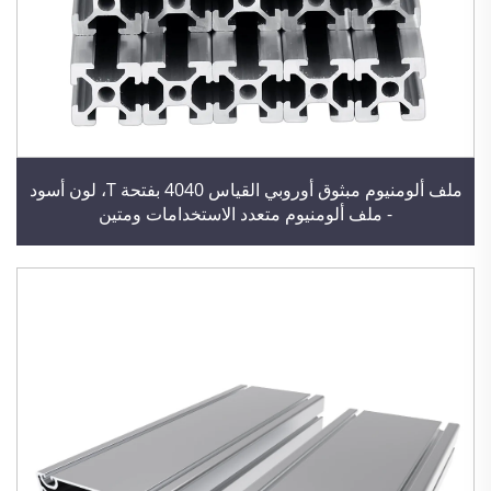
ملف ألومنيوم مبثوق أوروبي القياس 4040 بفتحة T، لون أسود
- ملف ألومنيوم متعدد الاستخدامات ومتين