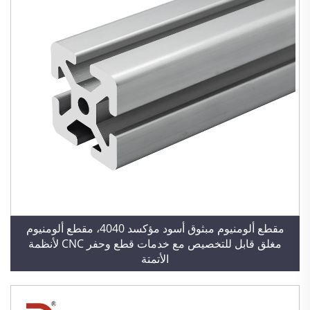
مقطع ألومنيوم مبثوق أسود مؤكسد 4040، مقطع ألومنيوم
مغلق قابل للتخصيص مع خدمات قطع وحفر CNC لأنظمة
الأتمتة