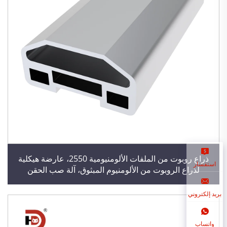
ذراع روبوت من الملفات الألومنيومية 2550، عارضة هيكلية
استفسار
لذراع الروبوت من الألومنيوم المبثوق، آلة صب الحقن
بريد إلكتروني
واتساب