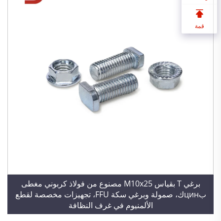
قمة
برغي T بقياس M10x25 مصنوع من فولاذ كربوني مغطى
بцинك، صمولة وبرغي سكة FFU، تجهيزات مخصصة لقطع
الألمنيوم في غرف النظافة