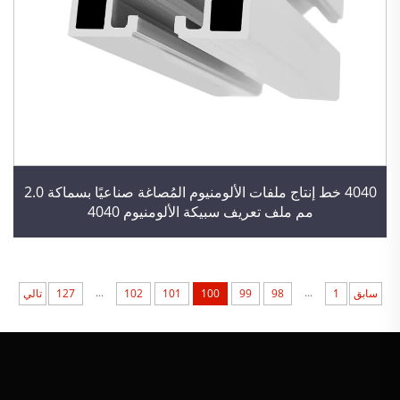
4040 خط إنتاج ملفات الألومنيوم المُصاغة صناعيًا بسماكة 2.0
مم ملف تعريف سبيكة الألومنيوم 4040
...
...
سابق
1
98
99
100
101
102
127
تالي