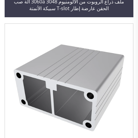
ملف ذراع الروبوت من الألومنيوم 3060a 3048 آلة صب
الحقن عارضة إطار T-slot سبيكة الأتمتة