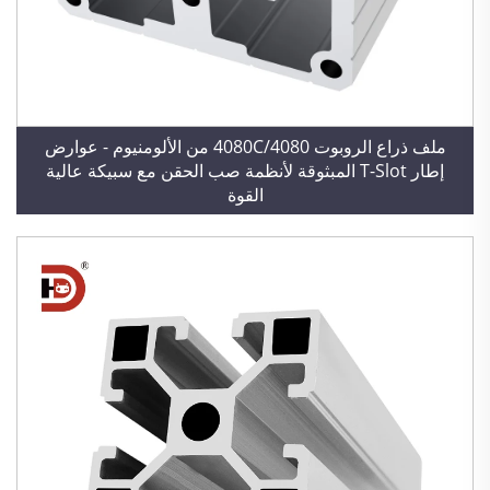
ملف ذراع الروبوت 4080C/4080 من الألومنيوم - عوارض
إطار T-Slot المبثوقة لأنظمة صب الحقن مع سبيكة عالية
القوة