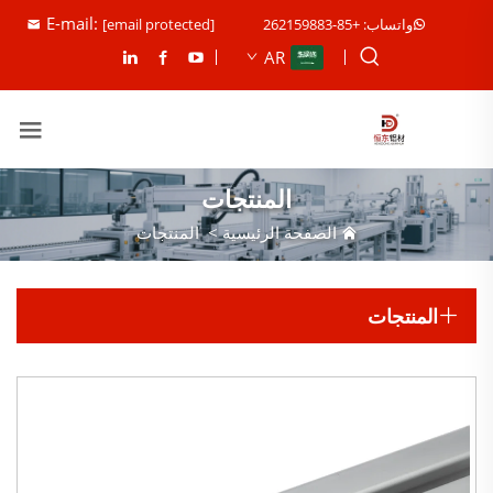
E-mail:
واتساب: +85-262159883
[email protected]
AR
المنتجات
الصفحة الرئيسية
>
المنتجات
المنتجات