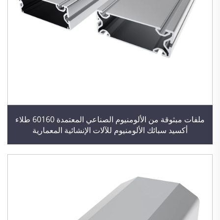
ملفات مبثوقة من الألومنيوم الصناعي المعتمدة 60160 طلاء
أكسيد سبائك الألومنيوم للآلات الإنشائية المعمارية