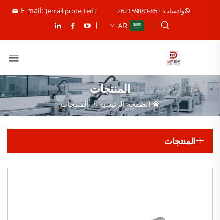
E-mail:
واتساب: +85-262159883
[email protected]
AR
المنتجات
الصفحة الرئيسية
>
المنتجات
المنتجات