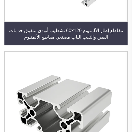
مقاطع إطار الألمنيوم 60x120 تشطيب أنودي متفوق خدمات
القص والثقب الباب مصنعي مقاطع الألمنيوم