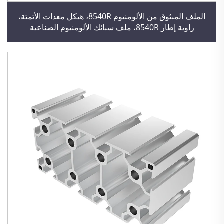
الملف المبثوق من الألومنيوم 8540R، هيكل معدات الأتمتة،
زاوية إطار 8540R، ملف سبائك الألومنيوم الصناعية