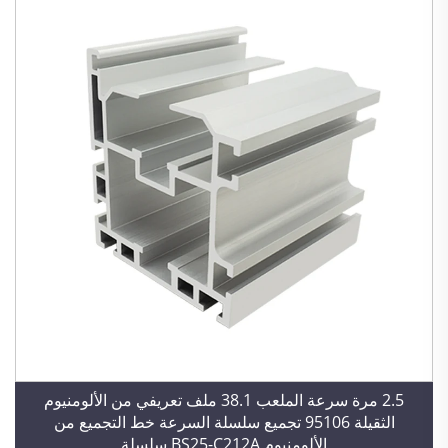
2.5 مرة سرعة الملعب 38.1 ملف تعريفي من الألومنيوم
الثقيلة 95106 تجميع سلسلة السرعة خط التجميع من
الألومنيوم BS25-C212A سلسلة