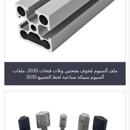
ملف ألمنيوم مُجوف بفتحتين وثلاث فتحات 3030، ملفات
ألمنيوم سبيكة صناعية لخط التجميع 3030