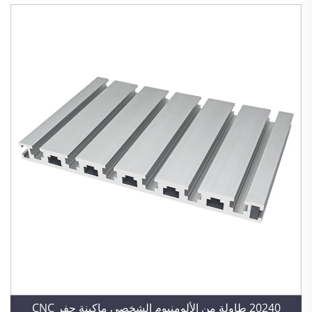
20240 طاولة من الألومنيوم الشخصي ماكينة حفر CNC