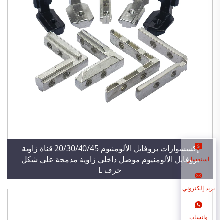
إكسسوارات بروفايل الألومنيوم 20/30/40/45 قناة زاوية
بروفايل الألومنيوم موصل داخلي زاوية مدمجة على شكل
استفسار
حرف L
بريد إلكتروني
واتساب