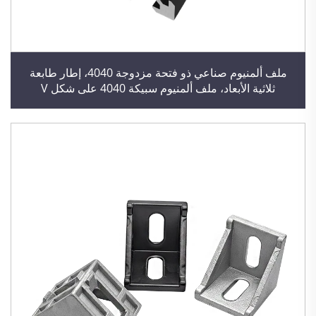
ملف ألمنيوم صناعي ذو فتحة مزدوجة 4040، إطار طابعة
ثلاثية الأبعاد، ملف ألمنيوم سبيكة 4040 على شكل V