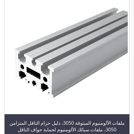
ملفات الألومنيوم المبثوقة 3050، دليل حزام الناقل المتزامن
3050، ملفات سبائك الألومنيوم لحماية حواف الناقل