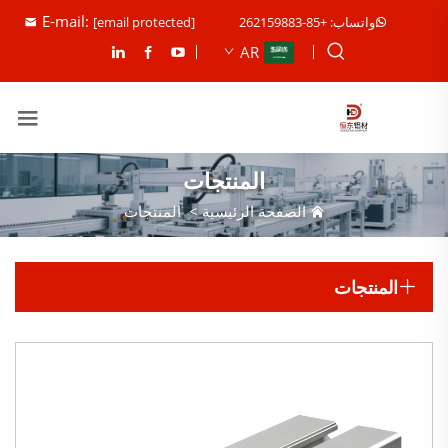
E-mail:
واتساب: +85-262159883
[email protected]
AR
المنتجات
الصفحة الرئيسية
>
المنتجات
المنتجات