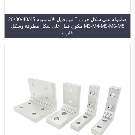
صامولة على شكل حرف T لبروفايل الألومنيوم 20/30/40/45
M3-M4-M5-M6-M8 مكون قفل على شكل مطرقة وشكل
قارب