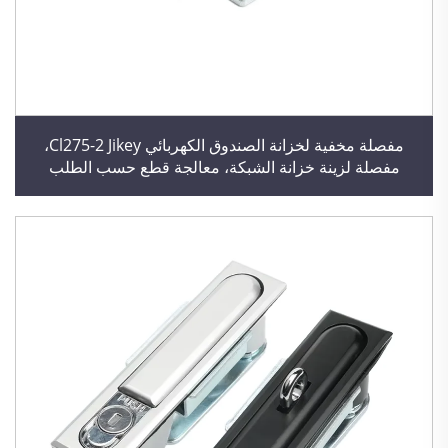
مفصلة مخفية لخزانة الصندوق الكهربائي Cl275-2 Jikey،
مفصلة لزينة خزانة الشبكة، معالجة قطع حسب الطلب