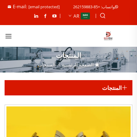
E-mail:
واتساب: +85-262159883
[email protected]
AR
المنتجات
الصفحة الرئيسية
>
المنتجات
المنتجات