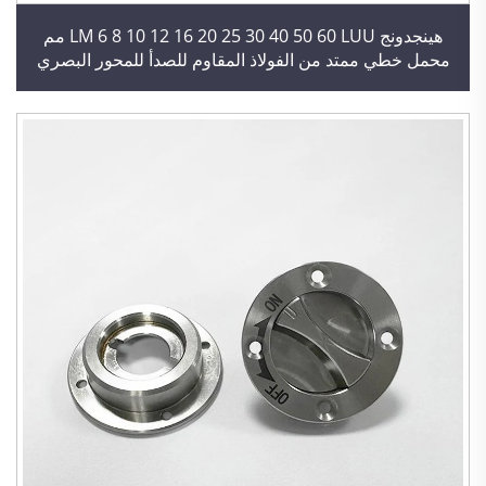
هينجدونج LM 6 8 10 12 16 20 25 30 40 50 60 LUU مم
محمل خطي ممتد من الفولاذ المقاوم للصدأ للمحور البصري