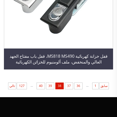
قفل خزانة كهربائية MS818 MS490، قفل باب مفتاح الجهد
العالي والمنخفض، ملف ألومنيوم للخزائن الكهربائية
...
...
سابق
1
36
37
38
39
40
127
تالي