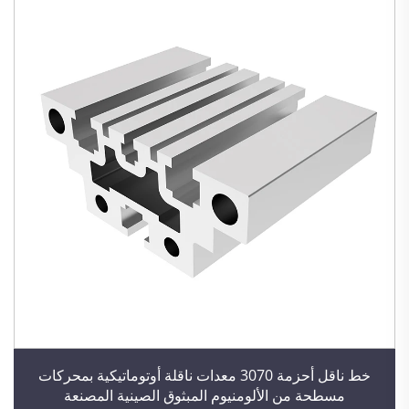
خط ناقل أحزمة 3070 معدات ناقلة أوتوماتيكية بمحركات
مسطحة من الألومنيوم المبثوق الصينية المصنعة