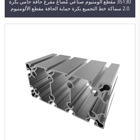
35130 مقطع ألومنيوم صناعي مُصاغ مفرغ حافة حامي بكرة
2.0 سماكة خط التجميع بكرة حماية الحافة مقطع الألومنيوم