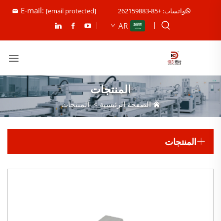
E-mail:
واتساب: +85-262159883
[email protected]
AR
المنتجات
الصفحة الرئيسية
>
المنتجات
المنتجات