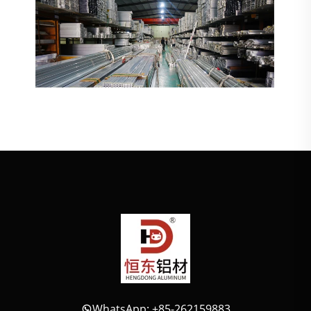
WhatsApp: +85-262159883