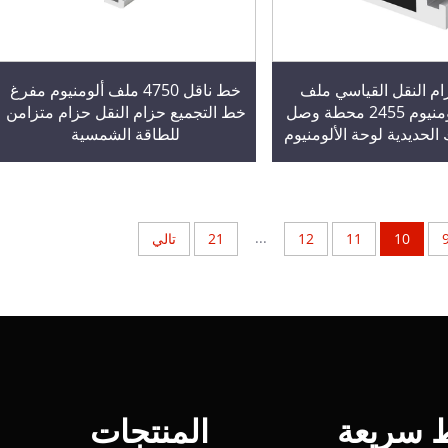
 النقل القياسي ملف
خط ناقل 4750 ملف ألومنيوم مفرغ
تعريف الألومنيوم 2455 محطة وصل
خط التجميع حزام النقل حزام متزامن
الحديدية لوحة الألومنيوم
للطاقة الشمسية
طع ثقب دوارة
...
10
11
12
21
تالي
ط سريعة
المنتجات