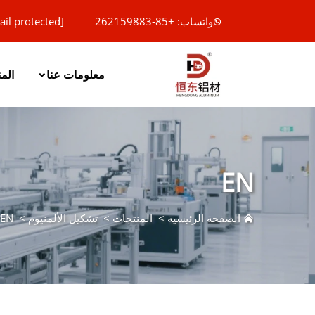
واتساب: +85-262159883
ail protected]
معلومات عنا
الم
EN
الصفحة الرئيسية
>
المنتجات
>
تشكيل الألمنيوم
>
EN