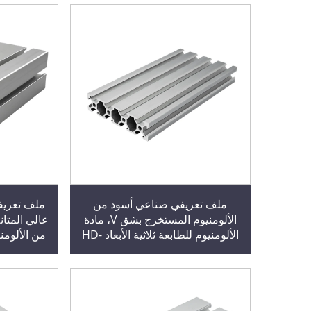
ملف تعريفي صناعي أسود من
الألومنيوم المستخرج بشق V، مادة
عالي المتان
الألومنيوم للطابعة ثلاثية الأبعاد HD-
من الألومن
GB2080V
خط إنت