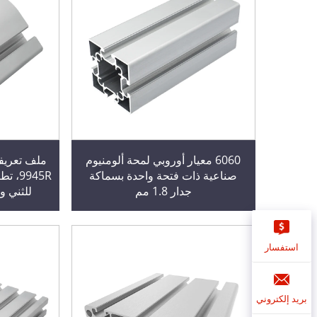
6060 معيار أوروبي لمحة ألومنيوم
ملف تعريف
صناعية ذات فتحة واحدة بسماكة
9945R
جدار 1.8 مم
للثني و
استفسار
بريد إلكتروني