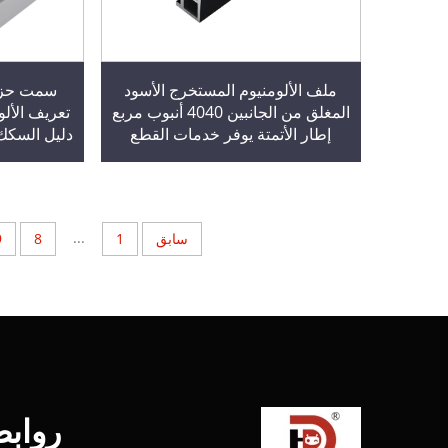
ملف الألومنيوم المستخرج الأسود
سمت حزام
المغلق من الجانبين 4040 أنبوب مربع
إطار الأتمتة يوفر خدمات القطع
دليل السكك 
والحفر
ق
...
سابق
1
8
9
رواب