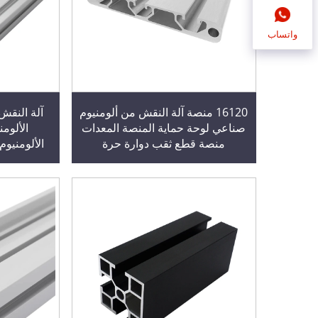
واتساب
16120 منصة آلة النقش من ألومنيوم
صناعي لوحة حماية المنصة المعدات
الألوم
منصة قطع ثقب دوارة حرة
الألومنيو
مص