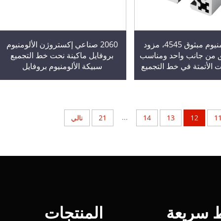
مقطع ألومنيوم مبثوق 4545، مزود
2060 صناعي إكستروژن الألومنيوم
ق من جانب واحد ومناسب
بروفايل ماكينة نحت خط التجميع
 الأتمتة في خط التجميع
سبيكة الألومنيوم بروفايل
...
1
12
13
14
21
تالي
ط سريعة
المنتجات