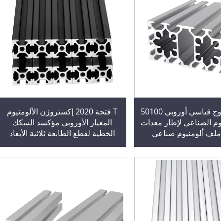
مقبس مزدوج قياسي أوروبي 50100
T فتحة 2020 إكستروژن الألومنيوم
وم الصناعي لإطار معدات
المعيار الأوروبي مؤكسد السكك
، ملف ألومنيوم صناعي
الخطية لقطع الطابعة ثلاثية الأبعاد
وCNC الهواة الأسود