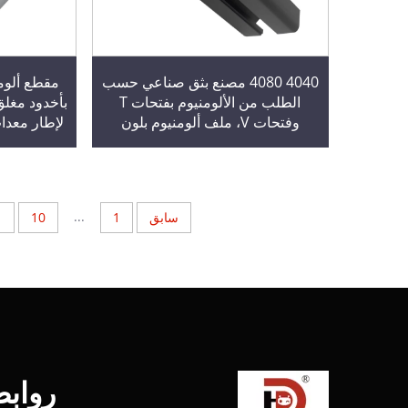
4040 4080 مصنع بثق صناعي حسب
الطلب من الألومنيوم بفتحات T
بأخدود مغل
وفتحات V، ملف ألومنيوم بلون
لإطار معدات
الشمبانيا مع إلكتروليز
...
سابق
1
10
1
رواب