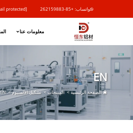
واتساب: +85-262159883
ail protected]
معلومات عنا
الم
EN
الصفحة الرئيسية
>
المنتجات
>
تشكيل الألمنيوم
>
EN