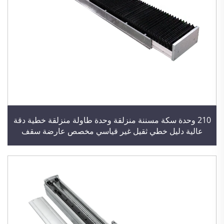
210 وحدة سكة مسننة منزلقة وحدة طاولة منزلقة خطية دقة
عالية دليل خطي ثقيل غير قياسي مخصص عارضة سقف