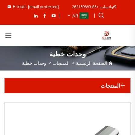
E-mail:
واتساب: +85-262159883
[email protected]
AR
وحدات خطية
الصفحة الرئيسية
>
المنتجات
>
وحدات خطية
المنتجات