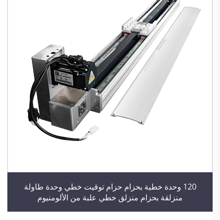
120 وحدة خطية بحزام حزام توقيت خطي وحدة طاولة
منزلقة بحزام منزلق خطي علبة من الألومنيوم