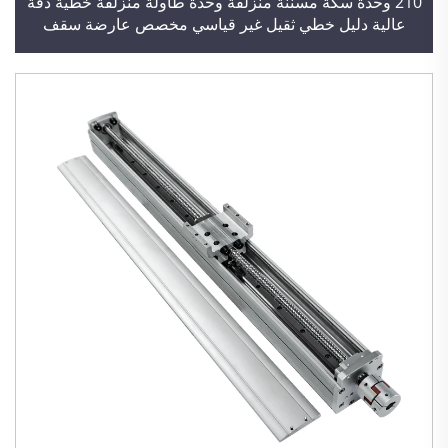
210 وحدة سكة مسننة منزلقة وحدة طاولة منزلقة خطية دقة
عالية دليل خطي ثقيل غير قياسي مخصص عارضة سقف