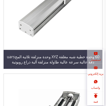
60 وحدة خطية شبه مغلقة XYZ وحدة منزلقة ثلاثية المحuars
استفسار
دقة عالية سرعة عالية طاولة منزلقة آلية ذراع روبوتية
بريد إلكتروني
واتساب
قمة