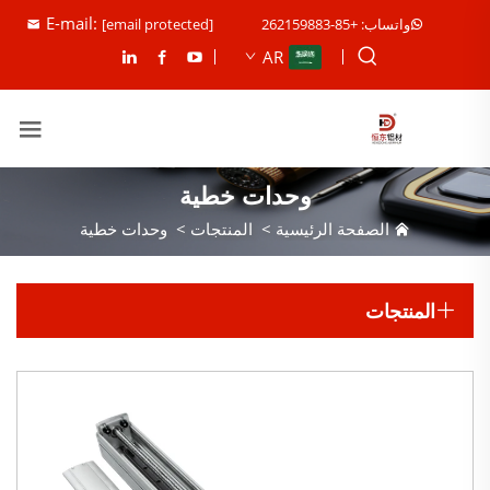
E-mail:
واتساب: +85-262159883
[email protected]
AR
وحدات خطية
الصفحة الرئيسية
>
المنتجات
>
وحدات خطية
المنتجات