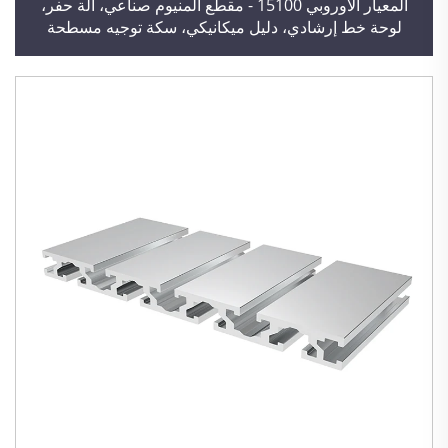
المعيار الأوروبي 15100 - مقطع ألمنيوم صناعي، آلة حفر،
لوحة خط إرشادي، دليل ميكانيكي، سكة توجيه مسطحة