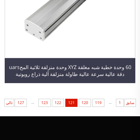
60 وحدة خطية شبه مغلقة XYZ وحدة منزلقة ثلاثية المحuars
دقة عالية سرعة عالية طاولة منزلقة آلية ذراع روبوتية
...
...
سابق
1
119
120
121
122
123
127
تالي