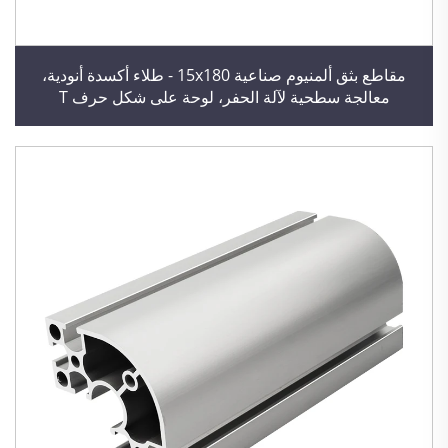
مقاطع بثق ألمنيوم صناعية 15x180 - طلاء أكسدة أنودية،
معالجة سطحية لآلة الحفر، لوحة على شكل حرف T