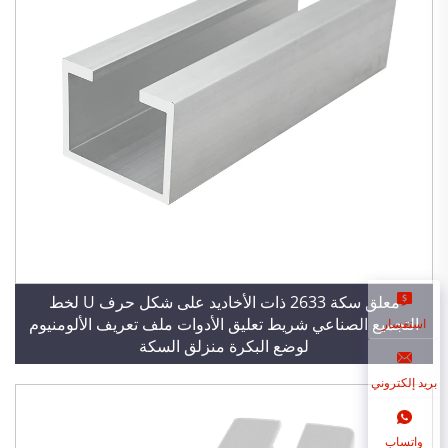
معلق سكة 2633 ذات الأخاديد على شكل حرف U لخط
التجميع الصناعي شريط تعليق الأدوات ملف تعريف الألومنيوم
استفسار
لوضع البكرة منزلق السكة
بريد إلكتروني
واتساب