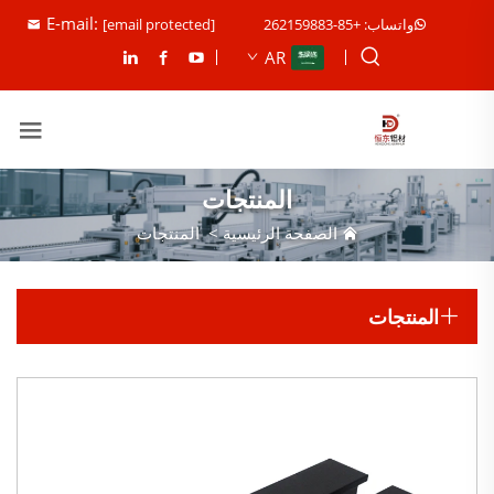
E-mail:
واتساب: +85-262159883
[email protected]
AR
المنتجات
الصفحة الرئيسية
>
المنتجات
المنتجات