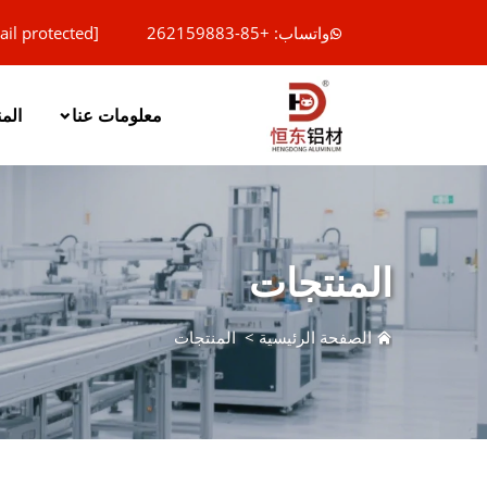
واتساب: +85-262159883
ail protected]
معلومات عنا
الم
المنتجات
الصفحة الرئيسية
>
المنتجات