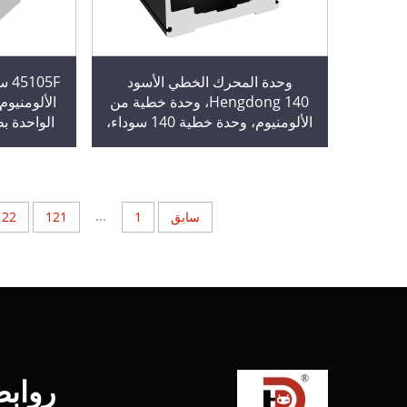
وحدة المحرك الخطي الأسود
05F
Hengdong 140، وحدة خطية من
الألومنيوم، وحدة خطية 140 سوداء،
الواحدة بط
وحدة من ملف تعريف الألومنيوم
...
سابق
1
121
122
رواب