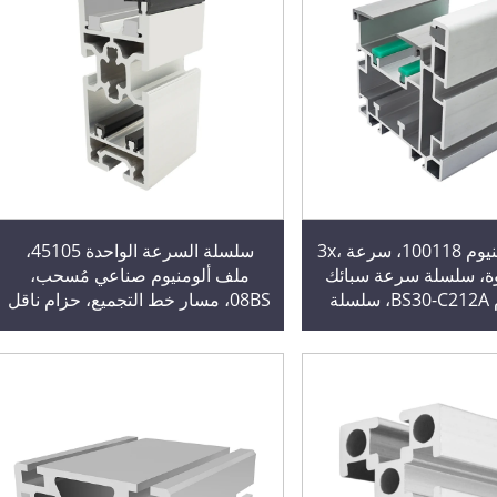
ملف الألومنيوم 100118، سرعة 3x،
سلسلة السرعة الواحدة 45105،
خطوة، سلسلة سرعة سبائك
ملف ألومنيوم صناعي مُسحب،
الألومنيوم BS30-C212A، سلسلة
08BS، مسار خط التجميع، حزام ناقل
ربوني، ملف ألومنيوم
متزامن