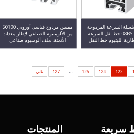
451 سلسلة السرعة المزدوجة
مقبس مزدوج قياسي أوروبي 50100
الألومنيوم 08BS خط نقل السرعة
من الألومنيوم الصناعي لإطار معدات
ارية الليثيوم خط النقل
الأتمتة، ملف ألومنيوم صناعي
الهيكل
...
123
124
125
127
تالي
ط سريعة
المنتجات