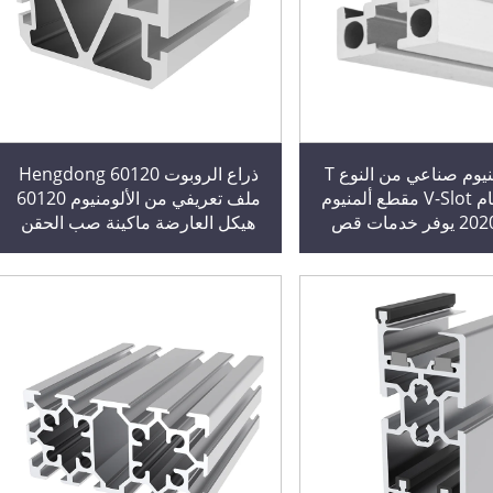
مقطع ألمنيوم صناعي من النوع T
ذراع الروبوت Hengdong 60120
20x20 نظام V-Slot مقطع ألمنيوم
ملف تعريفي من الألومنيوم 60120
صناعي 2020 يوفر خدمات قص
هيكل العارضة ماكينة صب الحقن
لثقوب الدوارة
ملف تعريفي من الألومنيوم الصناعي