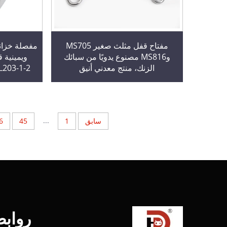
مفتاح قفل مثلث صغير MS705
وMS816 مصنوع يدويًا من سبائك
ويمينية 
الزنك، منتج معدني أنيق
CL203-2، 
...
سابق
1
45
6
رواب