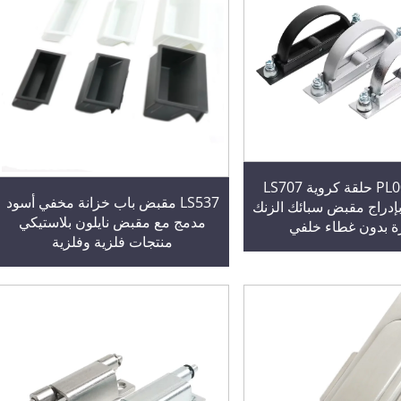
مقبض PL005 حلقة كروية LS707
LS537 مقبض باب خزانة مخفي أسود
إدراج مقبض سبائك الزنك
مدمج مع مقبض نايلون بلاستيكي
رة بدون غطاء خلفي
منتجات فلزية وفلزية