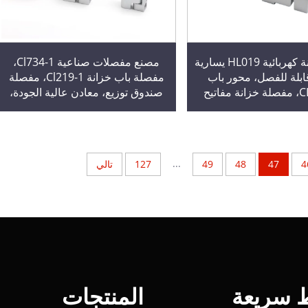
مفصلة خزانة كهربائية HL019 يسارية
مصنع مفصلات صناعية Cl734-1،
قابلة للفصل، محور باب
مفصلة باب خزانة Cl219-1، مفصلة
CL203-1-2، مفصلة خزانة مفاتيح
صندوق توزيع، معادن عالية الجودة،
منتج معدني
منتج معدني
...
4
47
48
49
127
تالي
ط سريعة
المنتجات