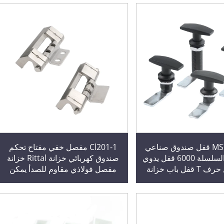
MS705-3U-1 قفل صندوق صناعي
Cl201-1 مفصل خفي مفتاح تحكم
من سبائك السلسلة 6000 قفل يدوي
صندوق كهربائي خزانة Rittal خزانة
على شكل حرف T قفل باب خزانة
مفصل فولاذي مقاوم للصدأ يمكن
توزيع الميكانيكي
لحامه المعادن المعدنية