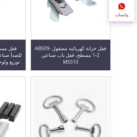
واتساب
قفل خزانة كهربائية مصقول AB509-
قفل مسطح
1-2 مسطح، قفل باب صناعي
MS510
توزيع ولوح