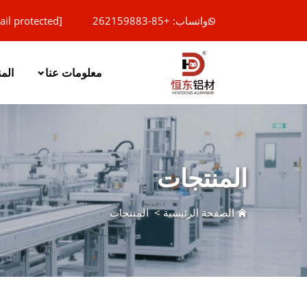
واتساب: +85-262159883
ail protected]
معلومات عنا
الم
المنتجات
الصفحة الرئيسية
>
المنتجات