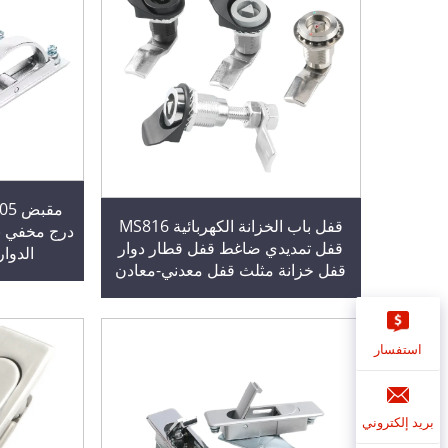
قفل باب الخزانة الكهربائية MS816
درج مخفي ب
قفل تمديدي ضاغط قفل قطار دوار
الدوا
قفل خزانة مثلث قفل معدني-معادن
معدن
استفسار
بريد إلكتروني