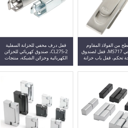
 من الفولاذ المقاوم
قفل درف مخفي للخزانة السفلية
للصدأ صناعي MS717، قفل لصندوق
CL275-2، صندوق كهربائي للخزائن
ة تحكم، قفل باب خزانة
الكهربائية وخزائن الشبكة، منتجات
كهربائية
معدنية معدنية