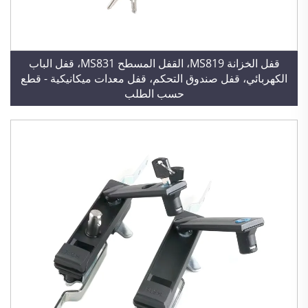
قفل الخزانة MS819، القفل المسطح MS831، قفل الباب
الكهربائي، قفل صندوق التحكم، قفل معدات ميكانيكية - قطع
حسب الطلب