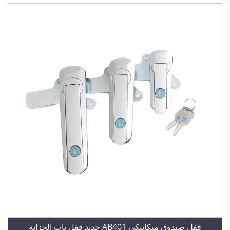
قفل صندوق ميكانيكي AB401 جديد قفل باب الخزانة