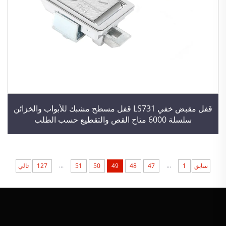
قفل مقبض خفي LS731 قفل مسطح مشبك للأبواب والخزائن
سلسلة 6000 متاح القص والتقطيع حسب الطلب
...
...
سابق
1
47
48
49
50
51
127
تالي