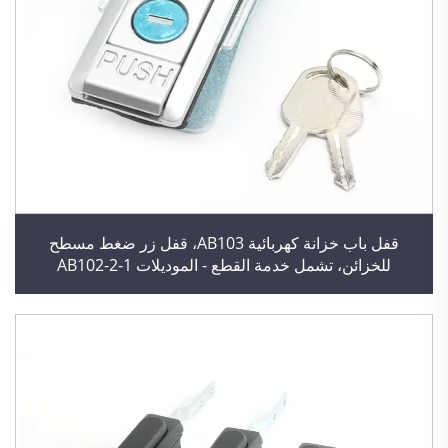
قفل باب خزانة كهربائية AB103، قفل زر ضغط مسطح
للخزائن، تشمل خدمة القطع - الموديلات AB102-2-1