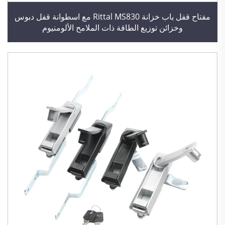
مفتاح قفل باب خزانة Rittal MS830 مع اسطوانة قفل دبوس
وخزائن توزيع الطاقة ذات الملامح الألومنيوم