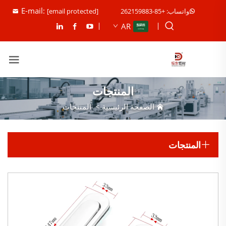
E-mail:
واتساب: +85-262159883
[email protected]
AR
المنتجات
الصفحة الرئيسية
>
المنتجات
المنتجات