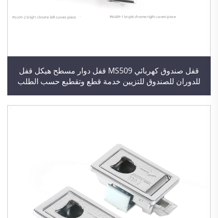
قفل صندوق كهربائي MS509 قفل دوار مسطح هيكل قفل
للدوران للصندوق للتزيين خدمة قطع وتقطيع حسب الطلب