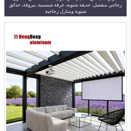
زجاجي منفصل، حديقة شتوية، غرفة شمسية، بيروقة، حدائق
شتوية ومنازل زجاجية