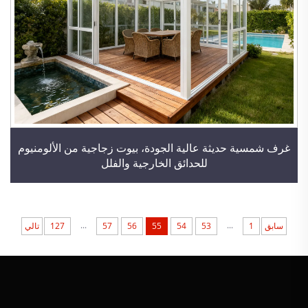
غرف شمسية حديثة عالية الجودة، بيوت زجاجية من الألومنيوم
للحدائق الخارجية والفلل
...
...
سابق
1
53
54
55
56
57
127
تالي