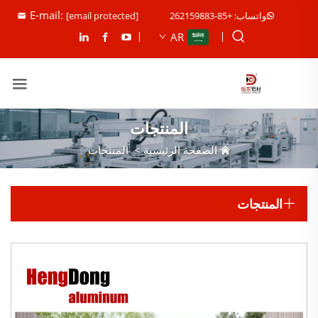
E-mail:
واتساب: +85-262159883
[email protected]
AR
المنتجات
الصفحة الرئيسية
>
المنتجات
المنتجات