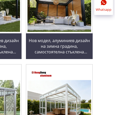
Whatsapp
ев дизайн
Нов модел, алуминиев дизайн
ина,
на зимна градина,
ъклена
самостоятелна стъклена
дина,
къща, зимна градина,
ргола,
слънчева стая, пергола,
тъклени
зимни градини и стъклени
къщи