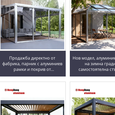
Продажба директно от
Нов модел, алумини
фабрика, парник с алуминиев
на зимна град
рамки и покрив от
самостоятелна ст
поликарбонат, стъклена
къща, зимна гра
градина, модерен алуминиев
слънчева стая, пе
парник
зимни градини и с
къщи