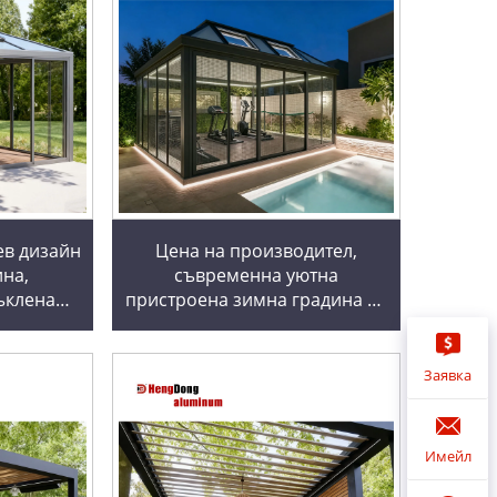
ев дизайн
Цена на производител,
ина,
съвременна уютна
ъклена
пристроена зимна градина от
дина,
стъкло, парник, зимна
ргола,
градина за пространство,
тъклени
слънчеви бани и засаждане
Заявка
Имейл