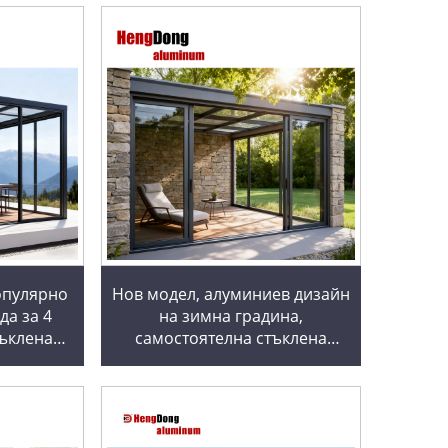
опулярно
Нов модел, алуминиев дизайн
да за 4
на зимна градина,
тъклена
самостоятелна стъклена
 стая,
къща, зимна градина,
тъклени
слънчева стая, пергола,
зимни градини и стъклени
къщи