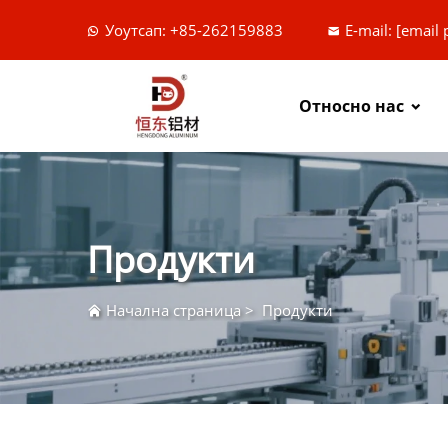
Уоутсап: +85-262159883
E-mail:
[email 
Относно нас
Продукти
Начална страница
>
Продукти