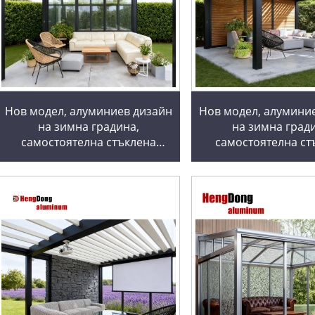
Нов модел, алуминиев дизайн
Нов модел, алумини
на зимна градина,
на зимна град
самостоятелна стъклена
самостоятелна ст
къща, зимна градина,
къща, зимна гра
слънчева стая, пергола,
слънчева стая, пе
зимни градини и стъклени
зимни градини и с
къщи
къщи