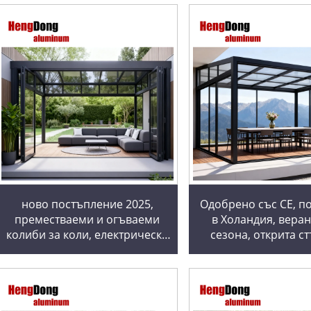
ново постъпление 2025,
Одобрено със СЕ, п
преместваеми и огъваеми
в Холандия, веран
колиби за коли, електрически
сезона, открита с
вадими навеси, слънчева
градина, слънчева
стая, стъклен дом, умни
зимна градина, с
автоматични гаражи, покриви
къщи