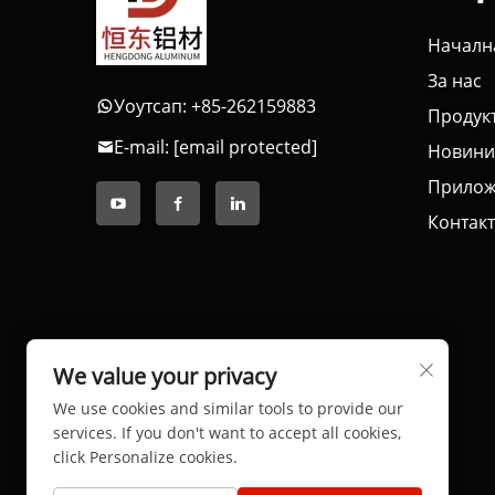
Началн
За нас
Уоутсап: +85-262159883
Продук
E-mail:
[email protected]
Новини
Прилож
Контакт
We value your privacy
We use cookies and similar tools to provide our
services. If you don't want to accept all cookies,
click Personalize cookies.