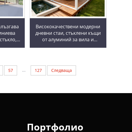
лъзгава
Висококачествени модерни
иниева
дневни стаи, стъклени къщи
стъкло,
от алуминий за вила и
ранжерия,
градина на откривено
къщи
...
57
127
Следваща
Портфолио