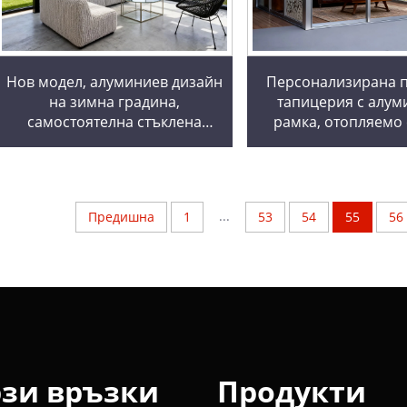
Нов модел, алуминиев дизайн
Персонализирана п
на зимна градина,
тапицерия с алум
самостоятелна стъклена
рамка, отопляемо 
къща, зимна градина,
затоплено стъкло, о
слънчева стая, пергола,
дневна стая, 
зимни градини и стъклени
къщи
...
Предишна
1
53
54
55
56
зи връзки
Продукти